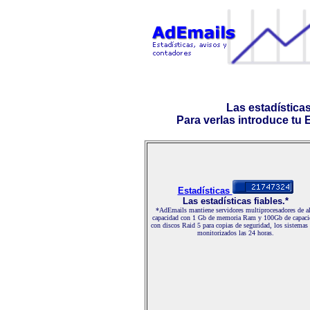
Las estadística
Para verlas introduce tu E-
Estadísticas
Las estadísticas fiables.*
*AdEmails mantiene servidores multiprocesadores de al
capacidad con 1 Gb de memoria Ram y 100Gb de capaci
con discos Raid 5 para copias de seguridad, los sistemas
monitorizados las 24 horas.