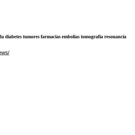
ida diabetes tumores farmacias embolias tomografia resonancia
ews/