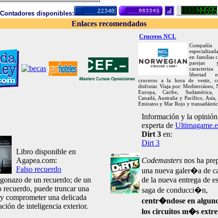
Contadores disponibles:
Enlaces recomendados
Cruceros NCL
Compañía
especializa
en familias
parejas
caracteriza
libertad 
cruceros a la hora de vestir, 
disfrutar. Viaja por: Mediterráneo, 
Europa, Caribe, Sudamérica, 
Canadá, Australia y Pacífico, Asia,
Emiratos y Mar Rojo y transatlántic
Información y la opinión
experta de
Ultimagame.e
Dirt 3
en:
Dirt 3
Libro disponible en
Agapea.com:
Codemasters
nos ha pre
Falso recuerdo
una nueva galer�a de c
ogonazo de un recuerdo; de un
de la nueva entrega de es
o recuerdo, puede truncar una
saga de conducci�n,
 y comprometer una delicada
centr�ndose en alguno
ción de inteligencia exterior.
los circuitos m�s extr