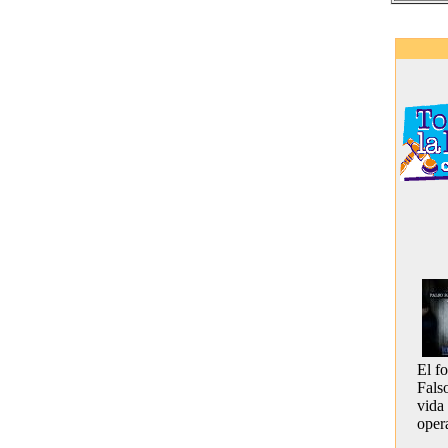
El f
Fals
vida
opera