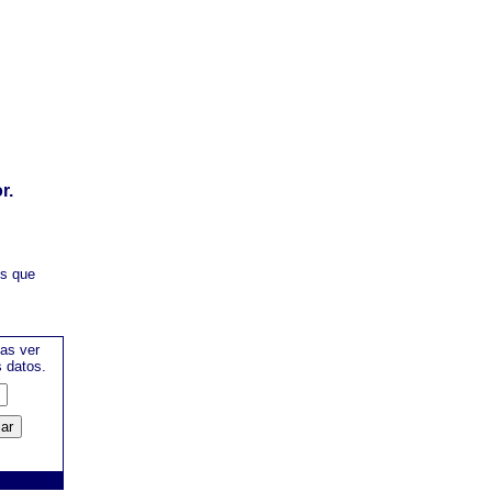
r.
es que
as ver
s datos.