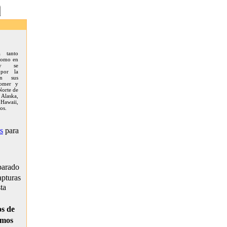
da tanto
 como en
 y se
 por la
en sus
comer y
Norte de
Alaska,
 Hawaii,
os.
s
para
parado
apturas
ta
s de
emos