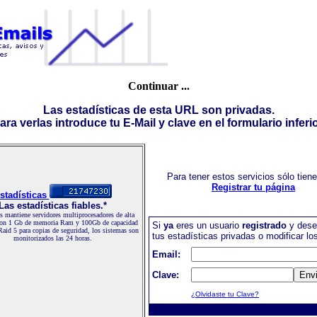
Continuar ...
Las estadísticas de esta URL son privadas.
ara verlas introduce tu E-Mail y clave en el formulario inferio
Para tener estos servicios sólo tien
Registrar tu página
stadísticas
Las estadísticas fiables.*
 mantiene servidores multiprocesadores de alta
con 1 Gb de memoria Ram y 100Gb de capacidad
Si
ya
eres un usuario
registrado
y dese
Raid 5 para copias de seguridad, los sistemas son
tus estadísticas privadas o modificar lo
monitorizados las 24 horas.
Email:
Clave:
¿Olvidaste tu Clave?