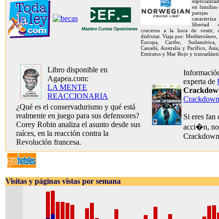
especializa
en familias
pareja
caracteriz
libertad
cruceros a la hora de vestir,
disfrutar. Viaja por: Mediterráneo,
Europa, Caribe, Sudamérica, 
Canadá, Australia y Pacífico, Asia
Emiratos y Mar Rojo y transatlánti
Libro disponible en
Información
Agapea.com:
experta de
LA MENTE
Crackdown
REACCIONARIA
Crackdown
¿Qué es el conservadurismo y qué está
realmente en juego para sus defensores?
Si eres fan
Corey Robin analiza el asunto desde sus
acci�n, no
raíces, en la reacción contra la
Crackdow
Revolución francesa.
Visitas y páginas vistas por semana