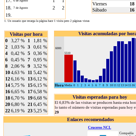
17.
1
1
6 de Agosto
Viernes
18
18.
2
2
7 de Agosto
Sábado
16
19.
1. Un usuario que recarga la página hace 1 visita pero 2 páginas vistas
Visitas acumuladas por hor
Visitas por hora
0
3,27 %
1
1,81 %
2
1,03 %
3
0,61 %
6000
4
0,42 %
5
0,36 %
5510
6
0,45 %
7
0,95 %
8
2,06 %
9
3,52 %
10
4,63 %
11
5,42 %
12
6,16 %
13
6,12 %
14
5,75 %
15
6,15 %
Hora
Media
0
1
2
3
4
5
6
7
8
9
10
11
12
13
14
15
16
16
6,65 %
17
6,58 %
Visitas esperadas para hoy
18
6,70 %
19
6,68 %
El 6,83% de las visitas se producen hasta esta hor
20
6,80 %
21
6,45 %
lo tanto el número de visitas esperadas para hoy e
22
6,19 %
23
5,25 %
29
Enlaces recomendados
Cruceros NCL
Compañía