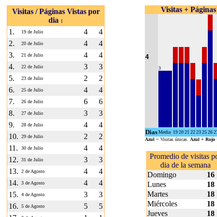
Visitas + Páginas
Visitas / Páginas Vistas por
dia
1
1.
4
4
19 de Julio
2.
4
4
20 de Julio
3.
4
4
21 de Julio
4
4.
3
3
22 de Julio
3
5.
2
2
23 de Julio
6.
4
4
25 de Julio
7.
6
6
26 de Julio
8.
3
3
27 de Julio
9.
4
4
28 de Julio
Dias
Media
19
20
21
22
23
25
26
2
10.
2
2
29 de Julio
Azul
= Visitas únicas.
Azul + Rojo
11.
4
4
30 de Julio
Promedio de visitas p
12.
3
3
31 de Julio
dia de la semana
13.
4
4
2 de Agosto
Domingo
16
14.
4
4
3 de Agosto
Lunes
18
Martes
18
15.
3
3
4 de Agosto
Miércoles
18
16.
5
5
5 de Agosto
Jueves
18