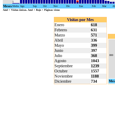
5
Meses
Media
Ago
Sep
Oct
Nov
Dic
Ene
Feb
Mar
Ab
Azul
= Visitas únicas.
Azul + Rojo
= Páginas vistas
Visitas por Mes
Enero
618
Febrero
631
Marzo
571
Abril
336
Mayo
399
Junio
397
Julio
368
800
Agosto
1043
Septiembre
1239
Octubre
1557
Noviembre
1188
Diciembre
734
Mes