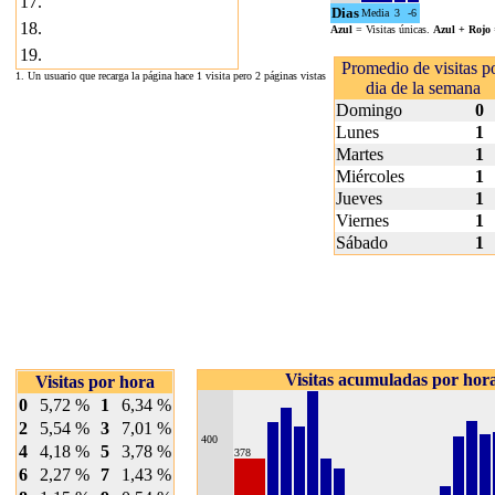
17.
Dias
Media
3
-6
18.
Azul
= Visitas únicas.
Azul + Rojo
19.
Promedio de visitas p
1. Un usuario que recarga la página hace 1 visita pero 2 páginas vistas
dia de la semana
Domingo
0
Lunes
1
Martes
1
Miércoles
1
Jueves
1
Viernes
1
Sábado
1
Visitas acumuladas por hor
Visitas por hora
0
5,72 %
1
6,34 %
2
5,54 %
3
7,01 %
400
4
4,18 %
5
3,78 %
378
6
2,27 %
7
1,43 %