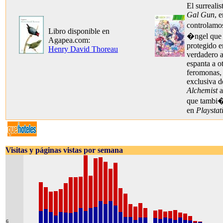
El surreali
Gal Gun
, 
controlamo
Libro disponible en
�ngel que 
Agapea.com:
protegido e
Henry David Thoreau
verdadero 
espanta a o
feromonas,
exclusiva 
Alchemist
a
que tambi�
en
Playstat
Visitas y páginas vistas por semana
6