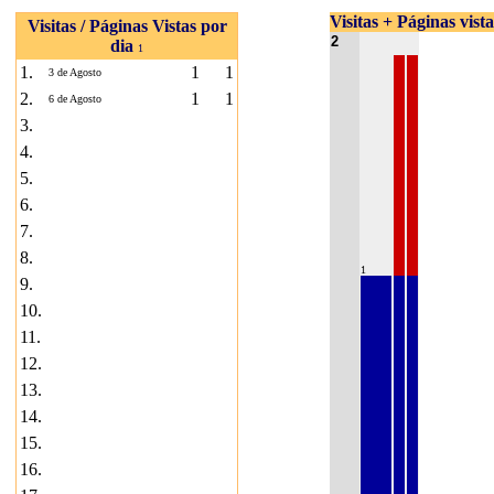
Visitas + Páginas vist
Visitas / Páginas Vistas por
2
dia
1
1.
1
1
3 de Agosto
2.
1
1
6 de Agosto
3.
4.
5.
6.
7.
8.
1
9.
10.
11.
12.
13.
14.
15.
16.