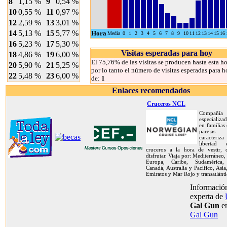
8
1,15 %
9
0,54 %
10
0,55 %
11
0,97 %
12
2,59 %
13
3,01 %
14
5,13 %
15
5,77 %
Hora
Media
0
1
2
3
4
5
6
7
8
9
10
11
12
13
14
15
16
16
5,23 %
17
5,30 %
Visitas esperadas para hoy
18
4,86 %
19
6,00 %
El 75,76% de las visitas se producen hasta esta ho
20
5,90 %
21
5,25 %
por lo tanto el número de visitas esperadas para h
22
5,48 %
23
6,00 %
de:
1
Enlaces recomendados
Cruceros NCL
Compañía
especializa
en familias
pareja
caracteriz
libertad
cruceros a la hora de vestir,
disfrutar. Viaja por: Mediterráneo,
Europa, Caribe, Sudamérica, 
Canadá, Australia y Pacífico, Asia
Emiratos y Mar Rojo y transatlánti
Información
experta de
Gal Gun
e
Gal Gun