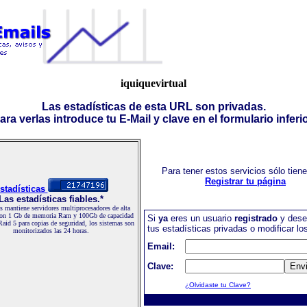
iquiquevirtual
Las estadísticas de esta URL son privadas.
ara verlas introduce tu E-Mail y clave en el formulario inferio
Para tener estos servicios sólo tien
Registrar tu página
stadísticas
Las estadísticas fiables.*
 mantiene servidores multiprocesadores de alta
con 1 Gb de memoria Ram y 100Gb de capacidad
Si
ya
eres un usuario
registrado
y dese
Raid 5 para copias de seguridad, los sistemas son
tus estadísticas privadas o modificar lo
monitorizados las 24 horas.
Email:
Clave:
¿Olvidaste tu Clave?