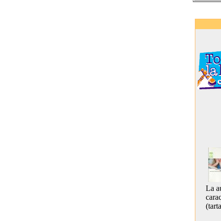
La a
carac
(tar