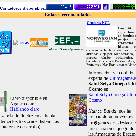
Contadores disponibles:
Enlaces recomendados
Cruceros NCL
Compañía
especializa
en familias
parejas
caracteriza
libertad 
cruceros a la hora de vestir, 
disfrutar. Viaja por: Mediterráneo, 
Europa, Caribe, Sudamérica, 
Canadá, Australia y Pacífico, Asia,
Emiratos y Mar Rojo y transatlántic
Información y la opinión
experta de
Ultimagame.e
Saint Seiya Omega Ult
Cosmo
en:
Saint Seiya Omega Ulti
Libro disponible en
Cosmo
Agapea.com:
Hablando claro
Namco Bandai
nos ha
usencia de fluidez en el habla
preparado un nuevo ava
teriza los trastornos disfémicos
im�genes de
, destacan
tamudez de desarrollo).
presencia en el juego de
las Armaduras de Escam