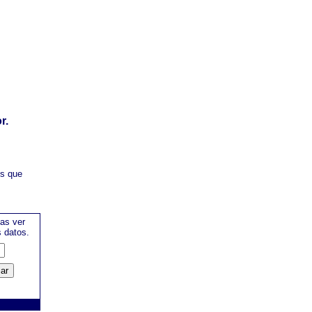
r.
es que
as ver
s datos.