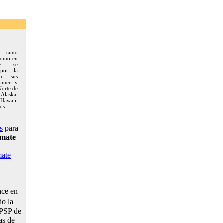
da tanto
 como en
 y se
 por la
en sus
comer y
Norte de
Alaska,
 Hawaii,
os.
s
para
imate
mate
nce en
do la
 PSP de
as de