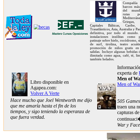
Compañía 
barcos más
del mund
rutas 
Mediterráne
Griegas, 
Capitales Bálticas, Caribe, 
Trasatlánticos, Asia, Australia y Pa
definitiva, por todo el mundo.
instalaciones insólitas como 
patinaje sobre hielo, rocódromo, 
de surf, tirolina, teatro acuát
promoción de niños gratis en
salidas. Incluye algunas bebidas
ilimitada como agua, café, té, l
también helados.
Información
experta de
Men of W
Libro disponible en
Men of Wa
Agapea.com:
Volver A Verte
Hace mucho que Joel Wentworth me dijo
505 Games
que me amaría hasta el fin de los
traen una n
tiempos, y sigo teniendo la esperanza de
capturas d
que fuera verdad.
continuac
War y Face