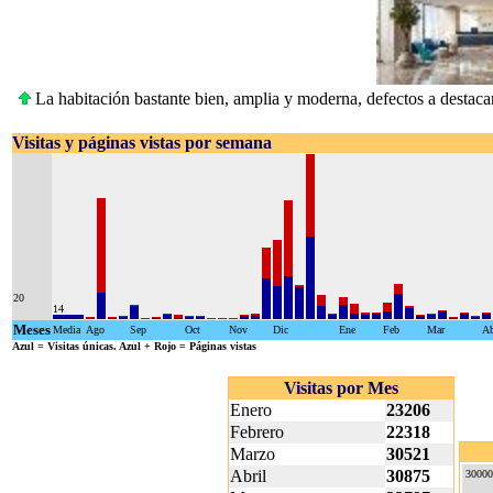
La habitación bastante bien, amplia y moderna, defectos a destacar
Visitas y páginas vistas por semana
20
14
Meses
Media
Ago
Sep
Oct
Nov
Dic
Ene
Feb
Mar
Ab
Azul
= Visitas únicas.
Azul + Rojo
= Páginas vistas
Visitas por Mes
Enero
23206
Febrero
22318
Marzo
30521
Abril
30875
30000