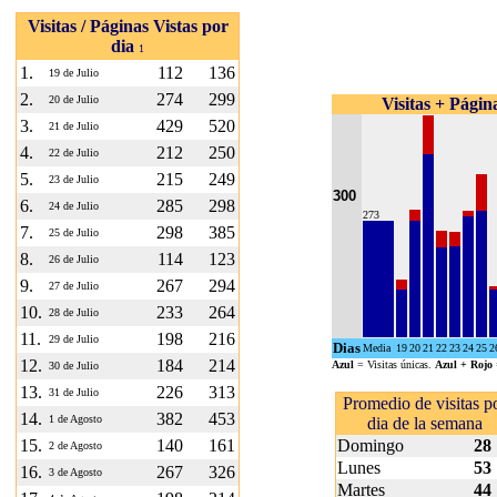
Visitas / Páginas Vistas por
dia
1
1.
112
136
19 de Julio
2.
274
299
20 de Julio
Visitas + Página
3.
429
520
21 de Julio
4.
212
250
22 de Julio
5.
215
249
23 de Julio
300
6.
285
298
24 de Julio
273
7.
298
385
25 de Julio
8.
114
123
26 de Julio
9.
267
294
27 de Julio
10.
233
264
28 de Julio
11.
198
216
29 de Julio
Dias
Media
19
20
21
22
23
24
25
2
12.
184
214
Azul
= Visitas únicas.
Azul + Rojo
30 de Julio
13.
226
313
31 de Julio
Promedio de visitas p
14.
382
453
1 de Agosto
dia de la semana
15.
140
161
Domingo
28
2 de Agosto
Lunes
53
16.
267
326
3 de Agosto
Martes
44