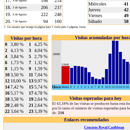
17.
198
214
4 de Agosto
Miércoles
41
18.
206
237
5 de Agosto
Jueves
42
19.
222
248
6 de Agosto
Viernes
49
20.
94
160
Sábado
58
7 de Agosto
1. Un usuario que recarga la página hace 1 visita pero 2 páginas vistas
Visitas acumuladas por hor
Visitas por hora
0
3,80 %
1
4,25 %
2
4,13 %
3
4,04 %
20000
4
3,84 %
5
2,79 %
6
1,73 %
7
1,32 %
13648
8
1,15 %
9
1,59 %
10
3,50 %
11
7,04 %
12
10,00 %
13
9,97 %
14
7,42 %
15
5,74 %
Hora
Media
0
1
2
3
4
5
6
7
8
9
10
11
12
13
14
15
16
16
5,17 %
17
4,78 %
Visitas esperadas para hoy
18
3,58 %
19
2,64 %
El 43,34% de las visitas se producen hasta esta ho
20
2,48 %
21
2,64 %
por lo tanto el número de visitas esperadas para h
22
3,04 %
23
3,39 %
de:
216
Enlaces recomendados
Cruceros Royal Caribbean