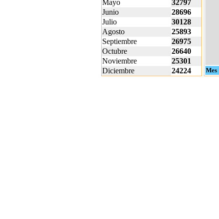
Mayo
32797
Junio
28696
Julio
30128
Agosto
25893
Septiembre
26975
Octubre
26640
Noviembre
25301
Diciembre
24224
Mes