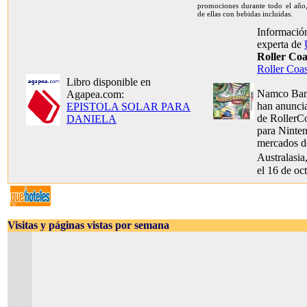
promociones durante todo el año,
de ellas con bebidas incluidas.
Información
experta de
Roller Co
Roller Coa
Libro disponible en
Namco Band
Agapea.com:
han anunci
EPISTOLA SOLAR PARA
de RollerC
DANIELA
para Ninte
mercados d
Australasia
el 16 de oc
Visitas y páginas vistas por semana