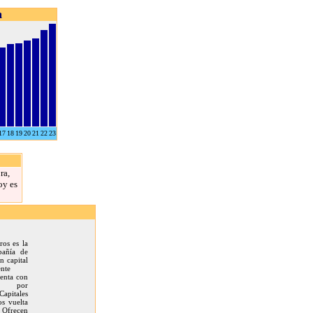
a
17
18
19
20
21
22
23
ra,
oy es
os es la
pañía de
n capital
nte
uenta con
ios por
apitales
os vuelta
 Ofrecen