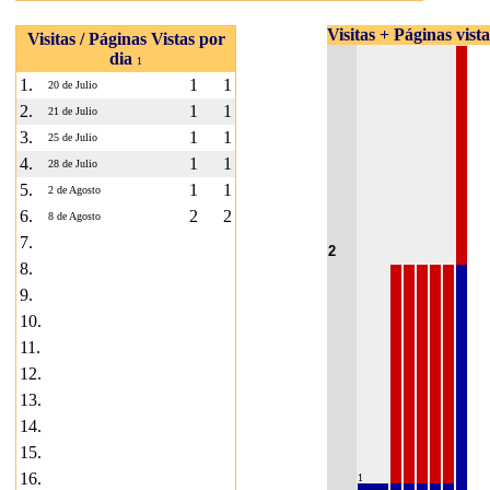
Visitas + Páginas vist
Visitas / Páginas Vistas por
dia
1
1.
1
1
20 de Julio
2.
1
1
21 de Julio
3.
1
1
25 de Julio
4.
1
1
28 de Julio
5.
1
1
2 de Agosto
6.
2
2
8 de Agosto
7.
2
8.
9.
10.
11.
12.
13.
14.
15.
16.
1