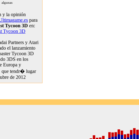
 algunas
 y la opinión
Ultimagame.es
para
ast Tycoon 3D
en:
st Tycoon 3D
ai Partners y Atari
ado el lanzamiento
oaster Tycoon 3D
ndo 3DS en los
e Europa y
, que tendr� lugar
tubre de 2012