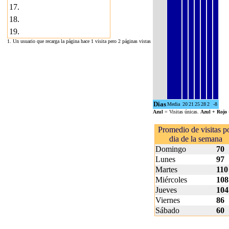
17.
18.
19.
1. Un usuario que recarga la página hace 1 visita pero 2 páginas vistas
Dias
Media
20
21
25
28
2
-8
Azul
= Visitas únicas.
Azul + Rojo
Promedio de visitas p
dia de la semana
Domingo
70
Lunes
97
Martes
110
Miércoles
108
Jueves
104
Viernes
86
Sábado
60