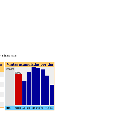
= Páginas vistas
Visitas acumuladas por dia
or
100000
93992
Dia
Media
Do
Lu
Ma
Mie
Ju
Vie
Sa