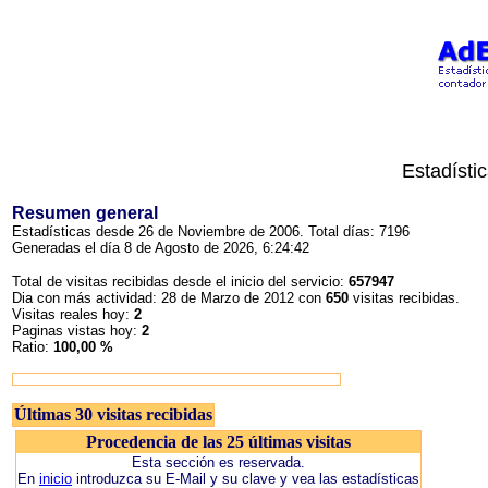
Estadísti
Resumen general
Estadísticas desde 26 de Noviembre de 2006. Total días: 7196
Generadas el día 8 de Agosto de 2026, 6:24:42
Total de visitas recibidas desde el inicio del servicio:
657947
Dia con más actividad: 28 de Marzo de 2012 con
650
visitas recibidas.
Visitas reales hoy:
2
Paginas vistas hoy:
2
Ratio:
100,00 %
Últimas 30 visitas recibidas
Procedencia de las 25 últimas visitas
Esta sección es reservada.
En
inicio
introduzca su E-Mail y su clave y vea las estadísticas