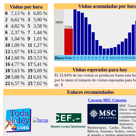
Visitas acumuladas por hor
Visitas por hora
0
7,13 %
1
6,85 %
2
6,62 %
3
5,90 %
30000
4
4,82 %
5
3,58 %
27414
6
2,37 %
7
1,44 %
8
1,04 %
9
1,01 %
10
1,09 %
11
1,27 %
12
1,67 %
13
2,10 %
14
2,60 %
15
3,53 %
Hora
Media
0
1
2
3
4
5
6
7
8
9
10
11
12
13
14
15
16
16
4,77 %
17
5,41 %
Visitas esperadas para hoy
18
5,63 %
19
5,69 %
El 35,84% de las visitas se producen hasta esta ho
20
5,88 %
21
6,01 %
por lo tanto el número de visitas esperadas para h
22
6,57 %
23
7,02 %
de:
5
Enlaces recomendados
Cruceros MSC Cruceros
MSC Crucer
única com
cruceros co
completame
italiano. C
itinerar
Mediterráneo, Caribe, Fiordos, C
Bálticas, Emiratos Árabes, crucer
al mundo e incluso minicruceros.