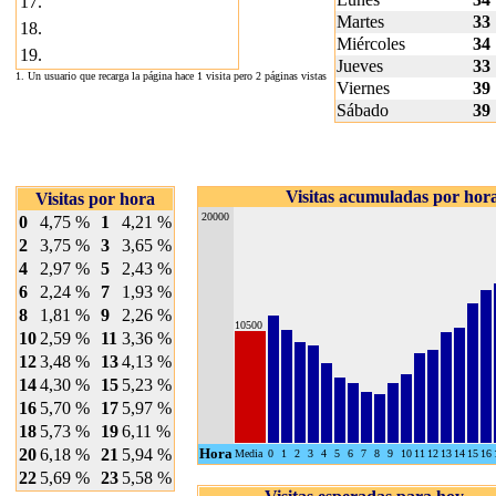
17.
Martes
33
18.
Miércoles
34
19.
Jueves
33
1. Un usuario que recarga la página hace 1 visita pero 2 páginas vistas
Viernes
39
Sábado
39
Visitas acumuladas por hor
Visitas por hora
20000
0
4,75 %
1
4,21 %
2
3,75 %
3
3,65 %
4
2,97 %
5
2,43 %
6
2,24 %
7
1,93 %
8
1,81 %
9
2,26 %
10500
10
2,59 %
11
3,36 %
12
3,48 %
13
4,13 %
14
4,30 %
15
5,23 %
16
5,70 %
17
5,97 %
18
5,73 %
19
6,11 %
20
6,18 %
21
5,94 %
Hora
Media
0
1
2
3
4
5
6
7
8
9
10
11
12
13
14
15
16
22
5,69 %
23
5,58 %