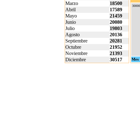
Marzo
18500
30000
Abril
17589
Mayo
21459
Junio
20080
Julio
19803
Agosto
20136
Septiembre
20281
Octubre
21952
Noviembre
21393
Diciembre
30517
Mes