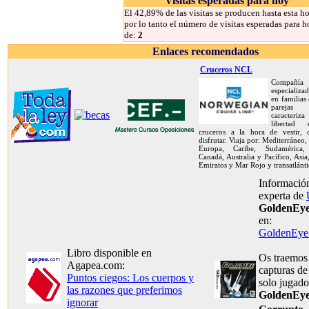
Visitas esperadas para hoy
El 42,89% de las visitas se producen hasta esta ho
por lo tanto el número de visitas esperadas para h
de:
2
Enlaces recomendados
Cruceros NCL
Compañía
especializa
en familias
pareja
caracteriz
libertad
cruceros a la hora de vestir,
disfrutar. Viaja por: Mediterráneo,
Europa, Caribe, Sudamérica, 
Canadá, Australia y Pacífico, Asia
Emiratos y Mar Rojo y transatlánti
Información
experta de
GoldenEye
en:
GoldenEye:
Libro disponible en
Os traemos
Agapea.com:
capturas de
Puntos ciegos: Los cuerpos y
solo jugado
las razones que preferimos
GoldenEye
ignorar