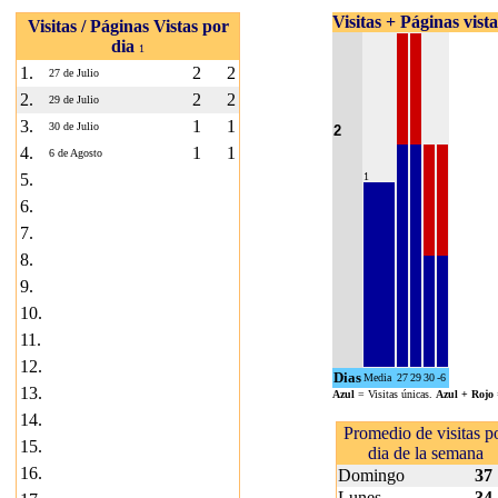
Visitas + Páginas vist
Visitas / Páginas Vistas por
dia
1
1.
2
2
27 de Julio
2.
2
2
29 de Julio
3.
1
1
30 de Julio
2
4.
1
1
6 de Agosto
5.
1
6.
7.
8.
9.
10.
11.
12.
Dias
Media
27
29
30
-6
13.
Azul
= Visitas únicas.
Azul + Rojo
14.
Promedio de visitas p
15.
dia de la semana
16.
Domingo
37
Lunes
34