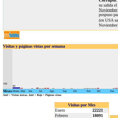
Corrupto
,
su salida e
Noviembre
pospuso pa
(en USA sa
Noviembre
Visitas y páginas vistas por semana
100
99
Meses
Media
May
Jun
Jul
Ago
Sep
Oct
Nov
Dic
Ene
Azul
= Visitas únicas.
Azul + Rojo
= Páginas vistas
Visitas por Mes
Enero
22221
Febrero
18091