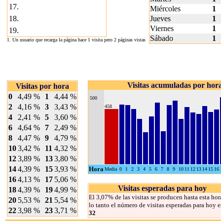
17.
Miércoles
1
18.
Jueves
1
Viernes
1
19.
Sábado
1
1. Un usuario que recarga la página hace 1 visita pero 2 páginas vistas
Visitas acumuladas por hor
Visitas por hora
0
4,49 %
1
4,44 %
500
2
4,16 %
3
3,43 %
458
4
2,41 %
5
3,60 %
6
4,64 %
7
2,49 %
8
4,47 %
9
4,79 %
10
3,42 %
11
4,32 %
12
3,89 %
13
3,80 %
14
4,39 %
15
3,93 %
Hora
Media
0
1
2
3
4
5
6
7
8
9
10
11
12
13
14
15
16
16
4,13 %
17
5,06 %
Visitas esperadas para hoy
18
4,39 %
19
4,99 %
El 3,07% de las visitas se producen hasta esta hor
20
5,53 %
21
5,54 %
lo tanto el número de visitas esperadas para hoy e
22
3,98 %
23
3,71 %
32