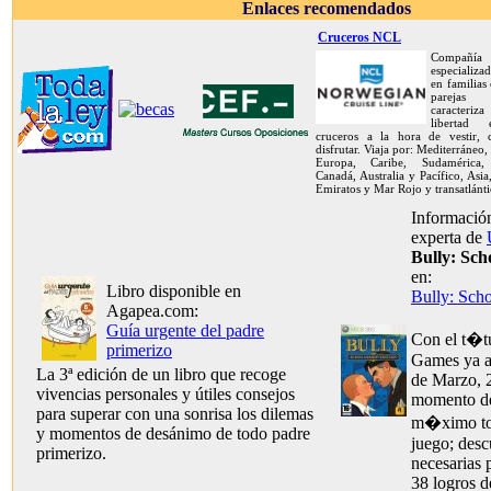
Enlaces recomendados
Cruceros NCL
Compañía
especializa
en familias
pareja
caracteriz
libertad
cruceros a la hora de vestir,
disfrutar. Viaja por: Mediterráneo,
Europa, Caribe, Sudamérica, 
Canadá, Australia y Pacífico, Asia
Emiratos y Mar Rojo y transatlánti
Información
experta de
Bully: Sch
en:
Libro disponible en
Bully: Scho
Agapea.com:
Guía urgente del padre
Con el t�t
primerizo
Games ya a 
La 3ª edición de un libro que recoge
de Marzo, 2
vivencias personales y útiles consejos
momento de
para superar con una sonrisa los dilemas
m�ximo tod
y momentos de desánimo de todo padre
juego; desc
primerizo.
necesarias 
38 logros d