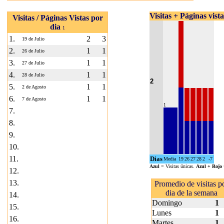
Visitas + Páginas vist
Visitas / Páginas Vistas por
dia
1
1.
2
3
19 de Julio
2.
1
1
26 de Julio
3.
1
1
27 de Julio
4.
1
1
28 de Julio
2
5.
1
1
2 de Agosto
6.
1
1
7 de Agosto
1
7.
8.
9.
10.
11.
Dias
Media
19
26
27
28
2
-7
Azul
= Visitas únicas.
Azul + Rojo
12.
13.
Promedio de visitas p
dia de la semana
14.
Domingo
1
15.
Lunes
1
16.
Martes
1