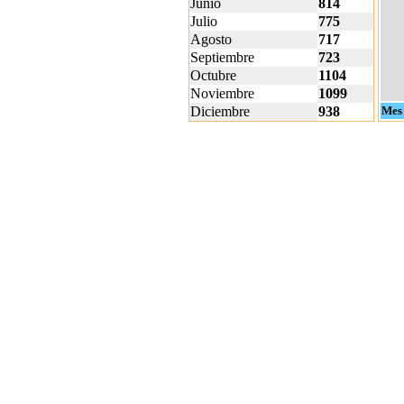
Junio
814
Julio
775
Agosto
717
Septiembre
723
Octubre
1104
Noviembre
1099
Diciembre
938
Mes