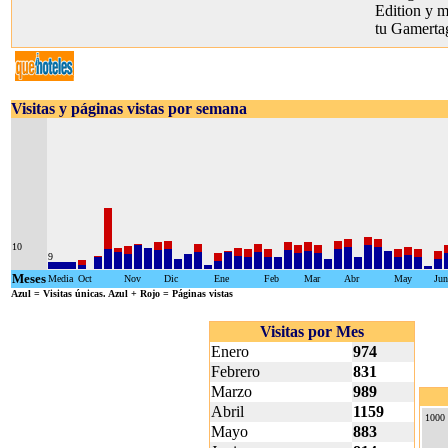
Edition y mu
tu Gamerta
Visitas y páginas vistas por semana
10
9
Meses
Media
Oct
Nov
Dic
Ene
Feb
Mar
Abr
May
Jun
Azul
= Visitas únicas.
Azul + Rojo
= Páginas vistas
Visitas por Mes
Enero
974
Febrero
831
Marzo
989
Abril
1159
1000
Mayo
883