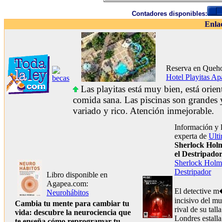
Contadores disponibles:
Enla
Reserva en Queho
Hotel Playitas Apa
Las playitas está muy bien, está orient
comida sana. Las piscinas son grandes 
variado y rico. Atención inmejorable.
Información y 
experta de
Ult
Sherlock Holm
el Destripado
Sherlock Holme
Destripador
Libro disponible en
Agapea.com:
El detective 
Neurohábitos
incisivo del m
Cambia tu mente para cambiar tu
rival de su tall
vida: descubre la neurociencia que
Londres estall
te enseña cómo reprogramar tu