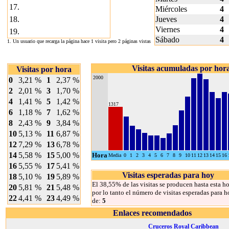
17.
Miércoles
4
18.
Jueves
4
Viernes
4
19.
Sábado
4
1. Un usuario que recarga la página hace 1 visita pero 2 páginas vistas
Visitas acumuladas por hor
Visitas por hora
2000
0
3,21 %
1
2,37 %
2
2,01 %
3
1,70 %
4
1,41 %
5
1,42 %
1317
6
1,18 %
7
1,62 %
8
2,43 %
9
3,84 %
10
5,13 %
11
6,87 %
12
7,29 %
13
6,78 %
14
5,58 %
15
5,00 %
Hora
Media
0
1
2
3
4
5
6
7
8
9
10
11
12
13
14
15
16
16
5,55 %
17
5,41 %
Visitas esperadas para hoy
18
5,10 %
19
5,89 %
El 38,55% de las visitas se producen hasta esta ho
20
5,81 %
21
5,48 %
por lo tanto el número de visitas esperadas para h
22
4,41 %
23
4,49 %
de:
5
Enlaces recomendados
Cruceros Royal Caribbean