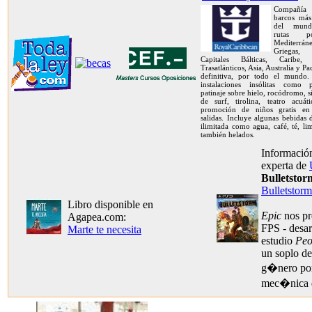
Compañía 
barcos más
del mund
rutas 
Mediterráne
Griegas, 
Capitales Bálticas, Caribe, 
Trasatlánticos, Asia, Australia y Pa
definitiva, por todo el mundo.
instalaciones insólitas como 
patinaje sobre hielo, rocódromo, 
de surf, tirolina, teatro acuát
promoción de niños gratis en
salidas. Incluye algunas bebidas
ilimitada como agua, café, té, l
también helados.
Información
experta de
Bulletstor
Bulletstorm
Libro disponible en
Epic
nos pr
Agapea.com:
FPS - desar
Marte te necesita
estudio
Peo
un soplo de 
g�nero por
mec�nica 