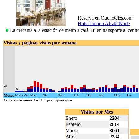
Reserva en Quehoteles.com:
Hotel Ilunion Alcala Norte
La cercanía a la estación de metro alcalá. Buen transporte al centro
Visitas y páginas vistas por semana
20
19
Meses
Media
Oct
Nov
Dic
Ene
Feb
Mar
Abr
May
Jun
Azul
= Visitas únicas.
Azul + Rojo
= Páginas vistas
Visitas por Mes
Enero
2204
Febrero
2814
Marzo
3061
Abril
2334