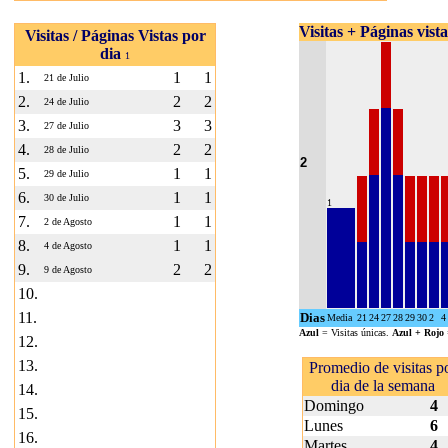
Visitas + Páginas vist
Visitas / Páginas Vistas por
dia
1
1.
1
1
21 de Julio
2.
2
2
24 de Julio
3.
3
3
27 de Julio
4.
2
2
28 de Julio
2
5.
1
1
29 de Julio
6.
1
1
30 de Julio
1
7.
1
1
2 de Agosto
8.
1
1
4 de Agosto
9.
2
2
9 de Agosto
10.
11.
Dias
Media
21
24
27
28
29
30
2
4
Azul
= Visitas únicas.
Azul + Rojo
12.
13.
Promedio de visitas p
dia de la semana
14.
Domingo
4
15.
Lunes
6
16.
Martes
4