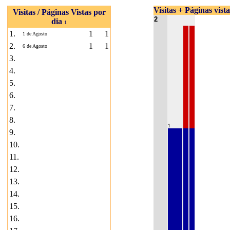
Visitas + Páginas vist
Visitas / Páginas Vistas por
2
dia
1
1.
1
1
1 de Agosto
2.
1
1
6 de Agosto
3.
4.
5.
6.
7.
8.
1
9.
10.
11.
12.
13.
14.
15.
16.