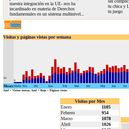
sin complica
nuestra integración en la UE- nos ha
tu chica y
incardinado en materia de Derechos
tu juego
fundamentales en un sistema multinivel...
Visitas y páginas vistas por semana
10
9
Meses
Media
Nov
Dic
Ene
Feb
Mar
Abr
May
Jun
Jul
Azul
= Visitas únicas.
Azul + Rojo
= Páginas vistas
Visitas por Mes
Enero
1105
Febrero
954
Marzo
1078
Abril
1026