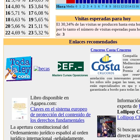
14
4,80 %
15
3,84 %
Hora
Media
0
1
2
3
4
5
6
7
8
9
10
11
12
13
14
15
16
16
5,71 %
17
6,08 %
Visitas esperadas para hoy
18
6,63 %
19
5,65 %
El 30,34% de las visitas se producen hasta esta ho
20
5,66 %
21
5,11 %
por lo tanto el número de visitas esperadas para h
22
4,69 %
23
5,32 %
de:
3
Enlaces recomendados
Cruceros Costa Cruceros
Compañía 
con crucer
Mediterrán
Lejano O
Premia al
que rese
antelación con interesantes prom
los niños sólo pagan las tasas, s
están especializados en spa y d
garantizada a bordo para todas las
Libro disponible en
Información
Agapea.com:
experta de
Claves en el sistema europeo
Lollipop 
de protección del contenido de
Lollipop C
los derechos fundamentales
La apertura constitucional del
Si buscas 
Ordenamiento jurídico español al orden
directa para
jurídico internacional -señaladamente,