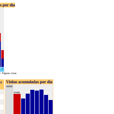
as por dia
-7
= Páginas vistas
Visitas acumuladas por dia
or
40000
35486