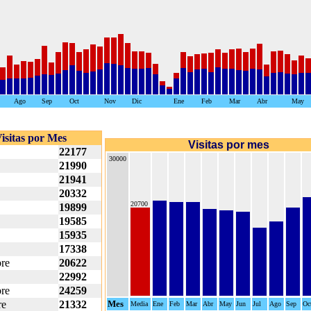
Ago
Sep
Oct
Nov
Dic
Ene
Feb
Mar
Abr
May
isitas por Mes
Visitas por mes
22177
30000
21990
21941
20332
20700
19899
19585
15935
17338
re
20622
22992
re
24259
re
21332
Mes
Media
Ene
Feb
Mar
Abr
May
Jun
Jul
Ago
Sep
Oc