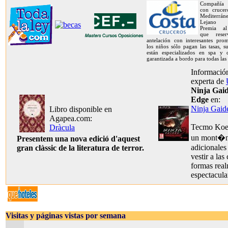
Compañía 
con crucer
Mediterrán
Lejano O
Premia al
que rese
antelación con interesantes prom
los niños sólo pagan las tasas, s
están especializados en spa y d
garantizada a bordo para todas las
Información
experta de
Ninja Gaid
Edge
en:
Ninja Gaid
Libro disponible en
Agapea.com:
Tecmo Koei
Dràcula
un mont�n 
Presentem una nova edició d'aquest
adicionales
gran clàssic de la literatura de terror.
vestir a las
formas rea
espectacula
Visitas y páginas vistas por semana