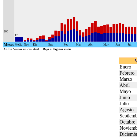
200
176
Meses
Media
Nov
Dic
Ene
Feb
Mar
Abr
May
Jun
Jul
Azul
= Visitas únicas.
Azul + Rojo
= Páginas vistas
V
Enero
Febrero
Marzo
Abril
Mayo
Junio
Julio
Agosto
Septiemb
Octubre
Noviemb
Diciemb