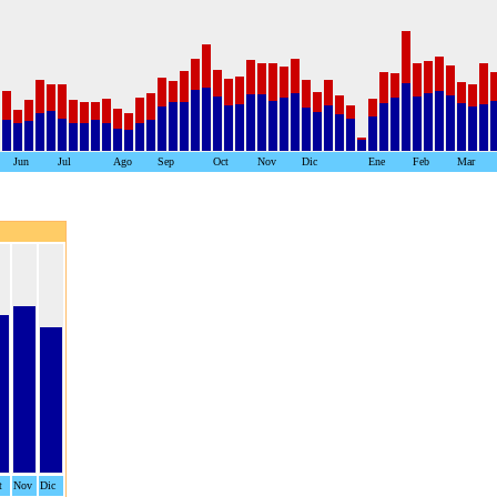
Jun
Jul
Ago
Sep
Oct
Nov
Dic
Ene
Feb
Mar
t
Nov
Dic