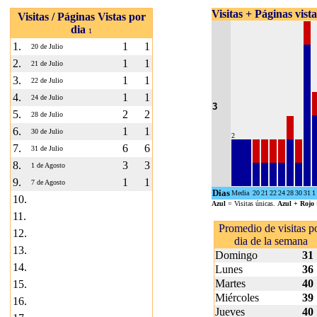
Visitas + Páginas vist
Visitas / Páginas Vistas por
dia
1
1.
1
1
20 de Julio
2.
1
1
21 de Julio
3.
1
1
22 de Julio
4.
1
1
24 de Julio
3
5.
2
2
28 de Julio
6.
1
1
30 de Julio
2
7.
6
6
31 de Julio
8.
3
3
1 de Agosto
9.
1
1
7 de Agosto
Dias
Media
20
21
22
24
28
30
31
1
10.
Azul
= Visitas únicas.
Azul + Rojo
11.
Promedio de visitas p
12.
dia de la semana
13.
Domingo
31
14.
Lunes
36
Martes
40
15.
Miércoles
39
16.
Jueves
40