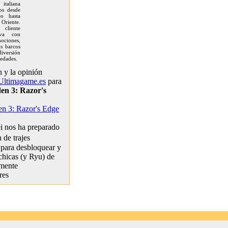
italiana
os desde
eo hasta
riente.
 cliente
rva con
ociones,
us barcos
iversión
 edades.
 y la opinión
Ultimagame.es
para
en 3: Razor's
en 3: Razor's Edge
 nos ha preparado
de trajes
 para desbloquear y
 chicas (y Ryu) de
lmente
res