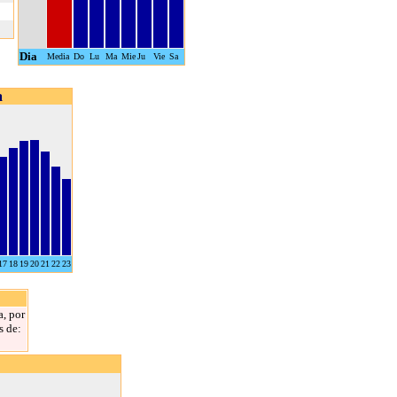
Dia
Media
Do
Lu
Ma
Mie
Ju
Vie
Sa
a
17
18
19
20
21
22
23
a, por
s de: