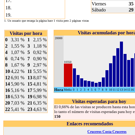
17.
Viernes
35
18.
Sábado
29
19.
1. Un usuario que recarga la página hace 1 visita pero 2 páginas vistas
Visitas acumuladas por hor
Visitas por hora
20000
0
3,31 %
1
2,15 %
2
1,55 %
3
1,18 %
4
1,07 %
5
0,92 %
6
0,74 %
7
0,90 %
10350
8
1,67 %
9
2,97 %
10
4,22 %
11
5,55 %
12
6,91 %
13
8,07 %
14
5,90 %
15
4,81 %
Hora
16
5,16 %
17
5,99 %
Media
0
1
2
3
4
5
6
7
8
9
10
11
12
13
14
15
16
18
6,53 %
19
6,98 %
Visitas esperadas para hoy
20
7,03 %
21
6,35 %
El 0,66% de las visitas se producen hasta esta hor
22
5,41 %
23
4,63 %
lo tanto el número de visitas esperadas para hoy e
150
Enlaces recomendados
Cruceros Costa Cruceros