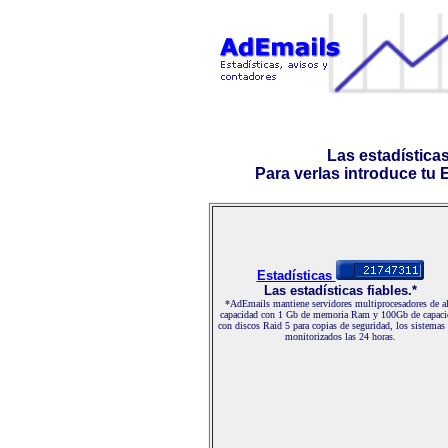
Las estadística
Para verlas introduce tu E-
Estadísticas
Las estadísticas fiables.*
*AdEmails mantiene servidores multiprocesadores de al
capacidad con 1 Gb de memoria Ram y 100Gb de capaci
con discos Raid 5 para copias de seguridad, los sistemas
monitorizados las 24 horas.