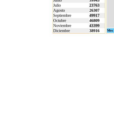
Junio
39943
Julio
23763
Agosto
26307
Septiembre
49917
Octubre
46809
Noviembre
43399
Diciembre
38916
Mes