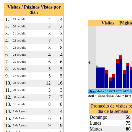
Visitas / Páginas Vistas por
dia
1
1.
4
4
19 de Julio
Visitas + Página
2.
2
2
20 de Julio
3.
3
3
21 de Julio
4.
7
7
22 de Julio
5.
8
8
23 de Julio
6.
4
4
24 de Julio
7.
6
6
25 de Julio
6
5
8.
5
5
26 de Julio
9.
5
5
27 de Julio
10.
12
16
28 de Julio
11.
3
3
29 de Julio
Dias
Media
19
20
21
22
23
24
25
2
Azul
= Visitas únicas.
Azul + Rojo
12.
7
7
30 de Julio
13.
8
8
31 de Julio
Promedio de visitas p
14.
4
4
dia de la semana
1 de Agosto
Domingo
58
15.
6
6
2 de Agosto
Lunes
75
16.
9
9
3 de Agosto
Martes
80