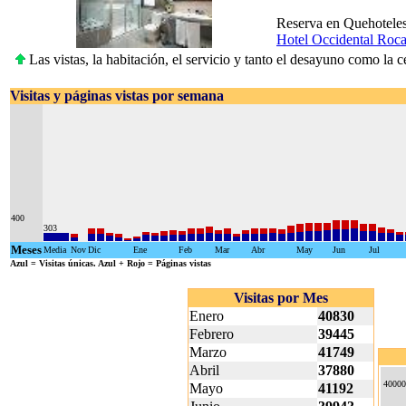
Reserva en Quehotele
Hotel Occidental Roc
Las vistas, la habitación, el servicio y tanto el desayuno como l
Visitas y páginas vistas por semana
400
303
Meses
Media
Nov
Dic
Ene
Feb
Mar
Abr
May
Jun
Jul
Azul
= Visitas únicas.
Azul + Rojo
= Páginas vistas
Visitas por Mes
Enero
40830
Febrero
39445
Marzo
41749
Abril
37880
40000
Mayo
41192