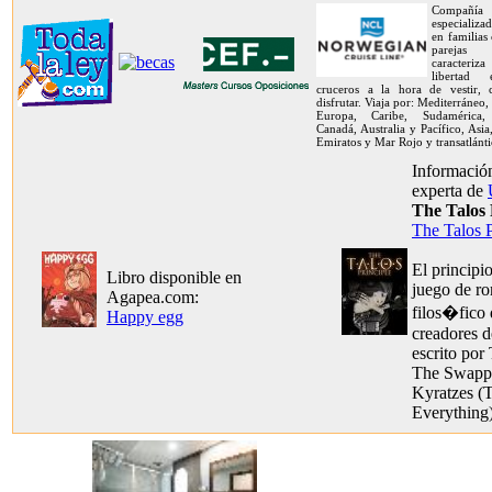
Compañía
especializa
en familias
pareja
caracteriz
libertad
cruceros a la hora de vestir,
disfrutar. Viaja por: Mediterráneo,
Europa, Caribe, Sudamérica, 
Canadá, Australia y Pacífico, Asia
Emiratos y Mar Rojo y transatlánti
Información
experta de
The Talos 
The Talos P
El principi
Libro disponible en
juego de r
Agapea.com:
filos�fico 
Happy egg
creadores d
escrito por
The Swappe
Kyratzes (
Everything