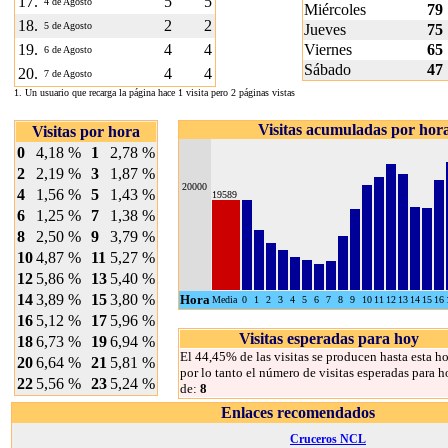
17.
5
5
4 de Agosto
Miércoles
79
18.
2
2
5 de Agosto
Jueves
75
19.
4
4
Viernes
65
6 de Agosto
Sábado
47
20.
4
4
7 de Agosto
1. Un usuario que recarga la página hace 1 visita pero 2 páginas vistas
Visitas acumuladas por hor
Visitas por hora
0
4,18 %
1
2,78 %
2
2,19 %
3
1,87 %
20000
4
1,56 %
5
1,43 %
19589
6
1,25 %
7
1,38 %
8
2,50 %
9
3,79 %
10
4,87 %
11
5,27 %
12
5,86 %
13
5,40 %
14
3,89 %
15
3,80 %
Hora
Media
0
1
2
3
4
5
6
7
8
9
10
11
12
13
14
15
16
16
5,12 %
17
5,96 %
Visitas esperadas para hoy
18
6,73 %
19
6,94 %
El 44,45% de las visitas se producen hasta esta ho
20
6,64 %
21
5,81 %
por lo tanto el número de visitas esperadas para h
22
5,56 %
23
5,24 %
de:
8
Enlaces recomendados
Cruceros NCL