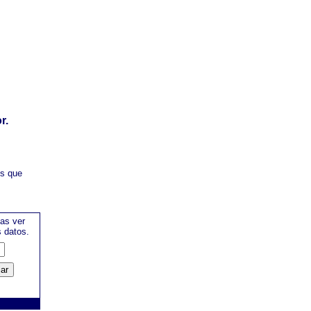
r.
es que
as ver
s datos.