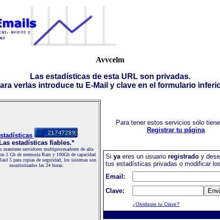
Avvcelm
Las estadísticas de esta URL son privadas.
ara verlas introduce tu E-Mail y clave en el formulario inferio
Para tener estos servicios sólo tien
Registrar tu página
stadísticas
Las estadísticas fiables.*
 mantiene servidores multiprocesadores de alta
con 1 Gb de memoria Ram y 100Gb de capacidad
Si
ya
eres un usuario
registrado
y dese
Raid 5 para copias de seguridad, los sistemas son
tus estadísticas privadas o modificar lo
monitorizados las 24 horas.
Email:
Clave:
¿Olvidaste tu Clave?