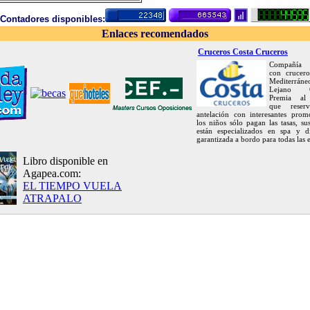
Contadores disponibles:
Enlaces recomendados
Cruceros Costa Cruceros
Compañía i
con crucero
Mediterráne
Lejano Or
Premia al 
que reser
antelación con interesantes prom
los niños sólo pagan las tasas, su
están especializados en spa y d
garantizada a bordo para todas las 
Libro disponible en
Agapea.com:
EL TIEMPO VUELA
ATRAPALO