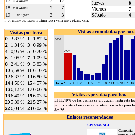
17.
12
12
8 de Agosto
Jueves
8
18.
7
7
9 de Agosto
Viernes
7
19.
3
3
Sábado
4
10 de Agosto
1. Un usuario que recarga la página hace 1 visita pero 2 páginas vistas
Visitas acumuladas por hor
Visitas por hora
0
3,87 %
1
1,87 %
3000
2
1,34 %
3
0,99 %
4
0,95 %
5
0,79 %
2227
6
1,05 %
7
1,09 %
8
2,41 %
9
3,83 %
10
5,58 %
11
6,10 %
12
6,37 %
13
6,80 %
14
4,56 %
15
4,57 %
Hora
Media
0
1
2
3
4
5
6
7
8
9
10
11
12
13
14
15
16
16
6,12 %
17
6,66 %
Visitas esperadas para hoy
18
6,40 %
19
6,03 %
El 11,49% de las visitas se producen hasta esta ho
20
5,30 %
21
5,27 %
por lo tanto el número de visitas esperadas para h
22
6,04 %
23
6,02 %
de:
26
Enlaces recomendados
Cruceros NCL
Compañía
especializa