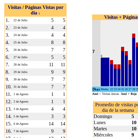
Visitas / Páginas Vistas por
dia
1
Visitas + Páginas
1.
5
5
22 de Julio
2.
4
4
23 de Julio
3.
4
4
24 de Julio
4.
8
8
25 de Julio
5.
7
7
26 de Julio
7
6
6.
5
5
27 de Julio
7.
11
11
28 de Julio
8.
9
9
29 de Julio
9.
7
7
30 de Julio
10.
7
7
31 de Julio
Dias
Media
22
23
24
25
26
27
28
2
11.
1
1
Azul
= Visitas únicas.
Azul + Rojo
1 de Agosto
12.
1
1
2 de Agosto
Promedio de visitas p
13.
4
4
3 de Agosto
dia de la semana
14.
3
3
Domingo
5
5 de Agosto
Lunes
10
15.
14
14
6 de Agosto
Martes
10
16.
9
9
7 de Agosto
Miércoles
9