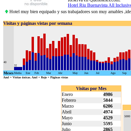
Hotel Riu Buenavista All Inclusiv
Hotel muy bien equipado y sus trabajadores son muy amables ,idea
Visitas y páginas vistas por semana
40
32
Meses
Media
Ene
Feb
Mar
Abr
May
Jun
Jul
Ago
Sep
Azul
= Visitas únicas.
Azul + Rojo
= Páginas vistas
Visitas por Mes
Enero
4986
Febrero
5844
Marzo
6206
Abril
4974
5000
Mayo
4529
Junio
5595
Julio
2865