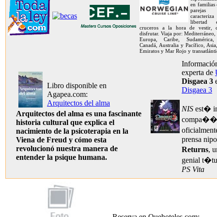
en familias
pareja
caracteriz
libertad
cruceros a la hora de vestir,
disfrutar. Viaja por: Mediterráneo,
Europa, Caribe, Sudamérica, 
Canadá, Australia y Pacífico, Asia
Emiratos y Mar Rojo y transatlánti
Información
experta de
Disgaea 3
e
Libro disponible en
Disgaea 3
Agapea.com:
Arquitectos del alma
NIS
est� im
Arquitectos del alma es una fascinante
compa��a 
historia cultural que explica el
oficialment
nacimiento de la psicoterapia en la
prensa nip
Viena de Freud y cómo esta
revolucionó nuestra manera de
Returns
, 
entender la psique humana.
genial t�tu
PS Vita
Reserva en Quehoteles.com: