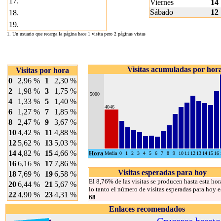
17.
Viernes
14
Sábado
12
18.
19.
1. Un usuario que recarga la página hace 1 visita pero 2 páginas vistas
Visitas acumuladas por hor
Visitas por hora
0
2,96 %
1
2,30 %
2
1,98 %
3
1,75 %
5000
4
1,33 %
5
1,40 %
4046
6
1,27 %
7
1,85 %
8
2,47 %
9
3,67 %
10
4,42 %
11
4,88 %
12
5,62 %
13
5,03 %
14
4,82 %
15
4,66 %
Hora
Media
0
1
2
3
4
5
6
7
8
9
10
11
12
13
14
15
16
16
6,16 %
17
7,86 %
Visitas esperadas para hoy
18
7,69 %
19
6,58 %
El 8,76% de las visitas se producen hasta esta hor
20
6,44 %
21
5,67 %
lo tanto el número de visitas esperadas para hoy e
22
4,90 %
23
4,31 %
68
Enlaces recomendados