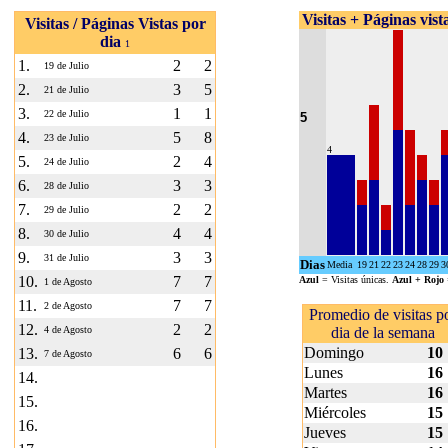
Visitas + Páginas vist
Visitas / Páginas Vistas por
dia
1
1.
2
2
19 de Julio
2.
3
5
21 de Julio
3.
1
1
22 de Julio
5
4.
5
8
23 de Julio
4
5.
2
4
24 de Julio
6.
3
3
28 de Julio
7.
2
2
29 de Julio
8.
4
4
30 de Julio
9.
3
3
31 de Julio
Dias
Media
19
21
22
23
24
28
29
3
10.
7
7
Azul
= Visitas únicas.
Azul + Rojo
1 de Agosto
11.
7
7
2 de Agosto
Promedio de visitas p
12.
2
2
4 de Agosto
dia de la semana
Domingo
10
13.
6
6
7 de Agosto
Lunes
16
14.
Martes
16
15.
Miércoles
15
16.
Jueves
15