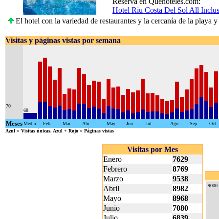
Reserva en Quehoteles.com:
Hotel Riu Costa Del Sol All Inclu
El hotel con la variedad de restaurantes y la cercanía de la playa y
Visitas y páginas vistas por semana
70
68
Meses
Media
Feb
Mar
Abr
May
Jun
Jul
Ago
Sep
Oct
Azul
= Visitas únicas.
Azul + Rojo
= Páginas vistas
Visitas por Mes
Enero
7629
Febrero
8769
Marzo
9538
9000
Abril
8982
Mayo
8968
Junio
7080
Julio
6839