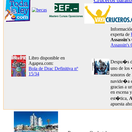
Cruceros barato
Información
experta de
Assassin's
Assassin's
Libro disponible en
Despu�s de
Agapea.com:
uno de los
Bola de Drac Definitiva nº
15/34
sonoros de
navide�a 
gracias a u
en escena y
est�tica,
A
apuesta ah