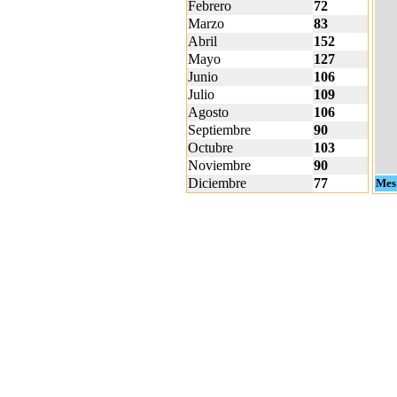
Febrero
72
Marzo
83
Abril
152
Mayo
127
Junio
106
Julio
109
Agosto
106
Septiembre
90
Octubre
103
Noviembre
90
Diciembre
77
Mes