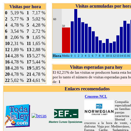
Visitas acumuladas por hor
Visitas por hora
0
5,19 %
1
7,17 %
2
5,77 %
3
5,02 %
60
4
4,78 %
5
4,28 %
50
6
3,54 %
7
2,72 %
8
2,06 %
9
1,65 %
10
2,31 %
11
1,65 %
12
1,89 %
13
2,88 %
14
4,28 %
15
5,27 %
Hora
Media
0
1
2
3
4
5
6
7
8
9
10
11
12
13
14
15
16
16
4,78 %
17
5,44 %
Visitas esperadas para hoy
18
4,28 %
19
5,85 %
El 62,21% de las visitas se producen hasta esta ho
20
4,78 %
21
4,78 %
por lo tanto el número de visitas esperadas para h
22
5,02 %
23
4,61 %
de:
1
Enlaces recomendados
Cruceros NCL
Compañía
especializa
en familias
pareja
caracteriz
libertad
cruceros a la hora de vestir,
disfrutar. Viaja por: Mediterráneo,
Europa, Caribe, Sudamérica, 