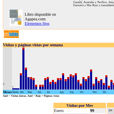
Canadá, Australia y Pacífico, Asia
Emiratos y Mar Rojo y transatlánti
Libro disponible en
Agapea.com:
Elementos fijos
Visitas y páginas vistas por semana
2
1
Meses
Media
Abr
May
Jun
Jul
Ago
Sep
Oct
Nov
Dic
Azul
= Visitas únicas.
Azul + Rojo
= Páginas vistas
Visitas por Mes
Enero
99
200