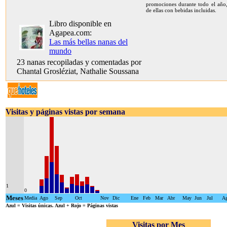
promociones durante todo el año,
de ellas con bebidas incluidas.
Libro disponible en
Agapea.com:
Las más bellas nanas del
mundo
23 nanas recopiladas y comentadas por
Chantal Grosléziat, Nathalie Soussana
Visitas y páginas vistas por semana
1
0
Meses
Media
Ago
Sep
Oct
Nov
Dic
Ene
Feb
Mar
Abr
May
Jun
Jul
A
Azul
= Visitas únicas.
Azul + Rojo
= Páginas vistas
Visitas por Mes