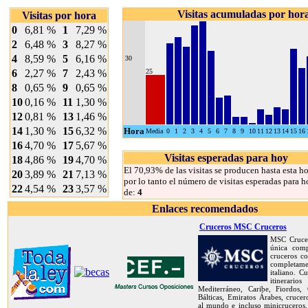
Visitas acumuladas por hor
Visitas por hora
0
6,81 %
1
7,29 %
2
6,48 %
3
8,27 %
4
8,59 %
5
6,16 %
30
6
2,27 %
7
2,43 %
25
8
0,65 %
9
0,65 %
10
0,16 %
11
1,30 %
12
0,81 %
13
1,46 %
14
1,30 %
15
6,32 %
Hora
Media
0
1
2
3
4
5
6
7
8
9
10
11
12
13
14
15
16
16
4,70 %
17
5,67 %
Visitas esperadas para hoy
18
4,86 %
19
4,70 %
El 70,93% de las visitas se producen hasta esta ho
20
3,89 %
21
7,13 %
por lo tanto el número de visitas esperadas para h
22
4,54 %
23
3,57 %
de:
4
Enlaces recomendados
Cruceros MSC Cruceros
MSC Crucer
única com
cruceros co
completame
italiano. C
itinerar
Mediterráneo, Caribe, Fiordos, C
Bálticas, Emiratos Árabes, crucer
al mundo e incluso minicruceros.