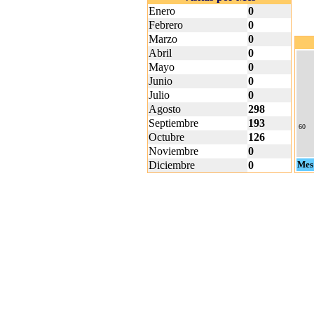
Enero
0
Febrero
0
Marzo
0
Abril
0
Mayo
0
Junio
0
Julio
0
Agosto
298
Septiembre
193
60
Octubre
126
Noviembre
0
Diciembre
0
Mes