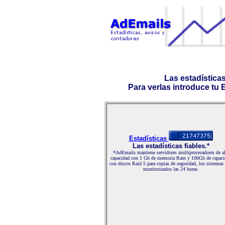
Las estadística
Para verlas introduce tu E-
Estadísticas
Las estadísticas fiables.*
*AdEmails mantiene servidores multiprocesadores de al
capacidad con 1 Gb de memoria Ram y 100Gb de capaci
con discos Raid 5 para copias de seguridad, los sistemas
monitorizados las 24 horas.