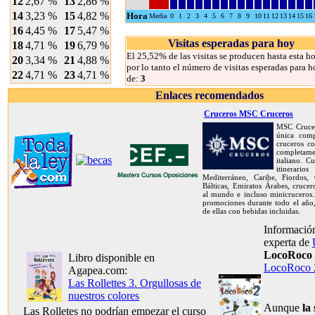
12
2,67 %
13
2,86 %
14
3,23 %
15
4,82 %
Hora
Media
0
1
2
3
4
5
6
7
8
9
10
11
12
13
14
15
16
16
4,45 %
17
5,47 %
Visitas esperadas para hoy
18
4,71 %
19
6,79 %
El 25,52% de las visitas se producen hasta esta ho
20
3,34 %
21
4,88 %
por lo tanto el número de visitas esperadas para h
22
4,71 %
23
4,71 %
de:
3
Enlaces recomendados
Cruceros MSC Cruceros
MSC Crucer
única com
cruceros co
completame
italiano. C
itinerar
Mediterráneo, Caribe, Fiordos, C
Bálticas, Emiratos Árabes, crucer
al mundo e incluso minicruceros.
promociones durante todo el año,
de ellas con bebidas incluidas.
Información
experta de
LocoRoco 
Libro disponible en
LocoRoco 
Agapea.com:
Las Rollettes 3. Orgullosas de
nuestros colores
Aunque
la
Las Rolletes no podrían empezar el curso