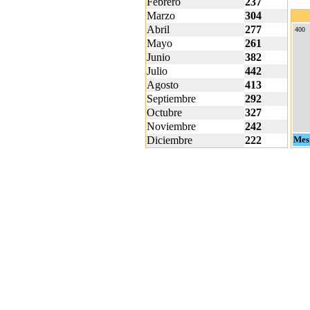
Febrero
237
Marzo
304
Abril
277
400
Mayo
261
Junio
382
Julio
442
Agosto
413
Septiembre
292
Octubre
327
Noviembre
242
Diciembre
222
Mes