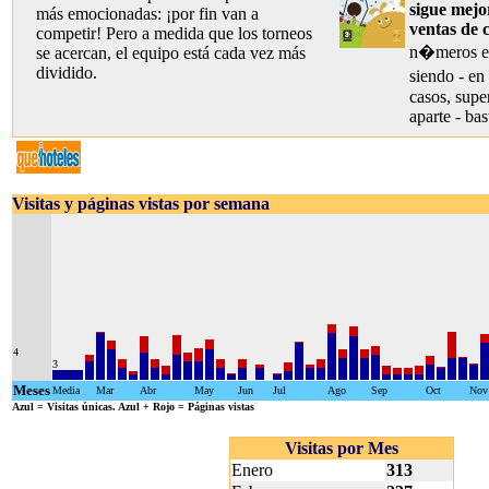
sigue mejo
más emocionadas: ¡por fin van a
ventas de 
competir! Pero a medida que los torneos
n�meros en
se acercan, el equipo está cada vez más
dividido.
siendo - en
casos, sup
aparte - bas
Visitas y páginas vistas por semana
4
3
Meses
Media
Mar
Abr
May
Jun
Jul
Ago
Sep
Oct
Nov
Azul
= Visitas únicas.
Azul + Rojo
= Páginas vistas
Visitas por Mes
Enero
313