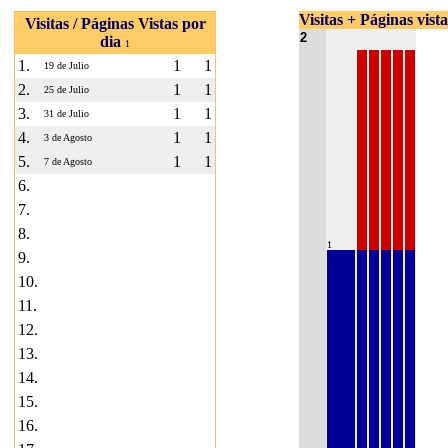
Visitas + Páginas vist
Visitas / Páginas Vistas por
2
dia
1
1.
1
1
19 de Julio
2.
1
1
25 de Julio
3.
1
1
31 de Julio
4.
1
1
3 de Agosto
5.
1
1
7 de Agosto
6.
7.
8.
1
9.
10.
11.
12.
13.
14.
15.
16.