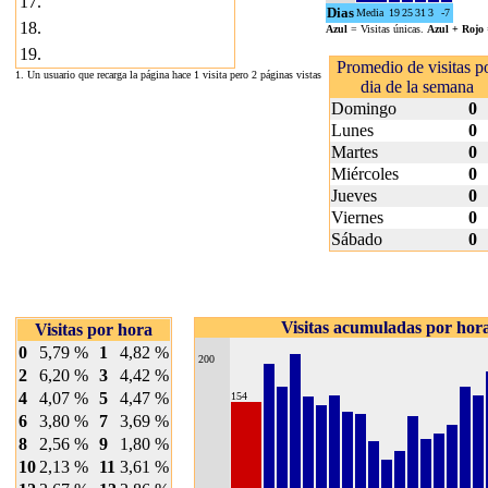
17.
Dias
Media
19
25
31
3
-7
18.
Azul
= Visitas únicas.
Azul + Rojo
19.
Promedio de visitas p
1. Un usuario que recarga la página hace 1 visita pero 2 páginas vistas
dia de la semana
Domingo
0
Lunes
0
Martes
0
Miércoles
0
Jueves
0
Viernes
0
Sábado
0
Visitas acumuladas por hor
Visitas por hora
0
5,79 %
1
4,82 %
200
2
6,20 %
3
4,42 %
4
4,07 %
5
4,47 %
154
6
3,80 %
7
3,69 %
8
2,56 %
9
1,80 %
10
2,13 %
11
3,61 %