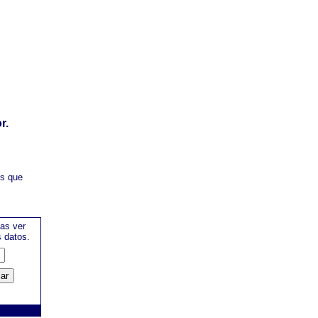
r.
es que
as ver
s datos.