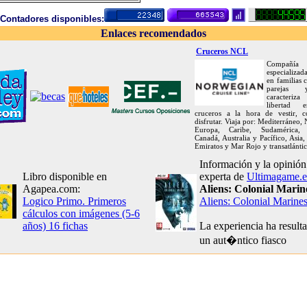
Contadores disponibles:
Enlaces recomendados
Cruceros NCL
Compañía
especializa
en familias
parejas
caracteriza
libertad 
cruceros a la hora de vestir, 
disfrutar. Viaja por: Mediterráneo, 
Europa, Caribe, Sudamérica, 
Canadá, Australia y Pacífico, Asia,
Emiratos y Mar Rojo y transatlántic
Información y la opinión
Libro disponible en
experta de
Ultimagame.e
Agapea.com:
Aliens: Colonial Marin
Logico Primo. Primeros
Aliens: Colonial Marine
cálculos con imágenes (5-6
años) 16 fichas
La experiencia ha result
un aut�ntico fiasco