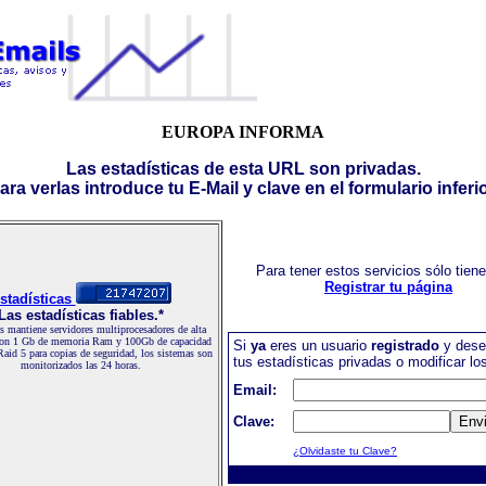
EUROPA INFORMA
Las estadísticas de esta URL son privadas.
ara verlas introduce tu E-Mail y clave en el formulario inferio
Para tener estos servicios sólo tien
Registrar tu página
stadísticas
Las estadísticas fiables.*
 mantiene servidores multiprocesadores de alta
con 1 Gb de memoria Ram y 100Gb de capacidad
Si
ya
eres un usuario
registrado
y dese
Raid 5 para copias de seguridad, los sistemas son
tus estadísticas privadas o modificar lo
monitorizados las 24 horas.
Email:
Clave:
¿Olvidaste tu Clave?