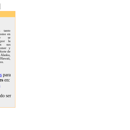
da tanto
 como en
 y se
 por la
en sus
comer y
Norte de
Alaska,
 Hawaii,
os.
s
para
es
en:
s
ado ser