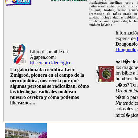
instalaciones insólitas como 
patinaje sobre hielo, rocódromo, 
de surf, tirolina, teatro acuát
promoción de niños gratis en
salidas. Incluye algunas bebidas
ilimitada como agua, café, té, l
también helados.
Información
experta de
Dragonolo
Dragonolo
Libro disponible en
Agapea.com:
�D�nde se
El cerebro ideológico
los dragone
La galardonada científica Leor
invisible a 
Zmigrod, pionera en el campo de la
hombres dur
neuropolítica, nos revela por qué
a�os? Ten�
algunas personas se radicalizan, cómo
Dragonolo
las ideologías radicales moldean
nuestro cerebro y cómo podemos
t�tulo para
liberarnos...
Nintendo
ce
colosales - 
mitol�gica