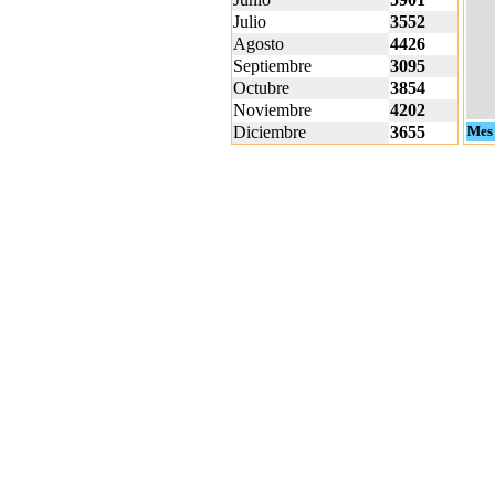
Julio
3552
Agosto
4426
Septiembre
3095
Octubre
3854
Noviembre
4202
Diciembre
3655
Mes