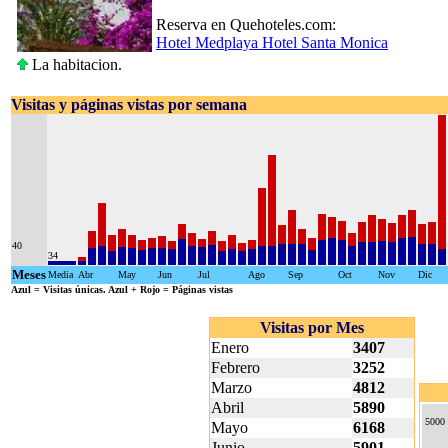
Reserva en Quehoteles.com:
Hotel Medplaya Hotel Santa Monica
La habitacion.
Visitas y páginas vistas por semana
40
34
Meses
Media
Abr
May
Jun
Jul
Ago
Sep
Oct
Nov
Dic
Azul
= Visitas únicas.
Azul + Rojo
= Páginas vistas
Visitas por Mes
Enero
3407
Febrero
3252
Marzo
4812
Abril
5890
5000
Mayo
6168
Junio
5901