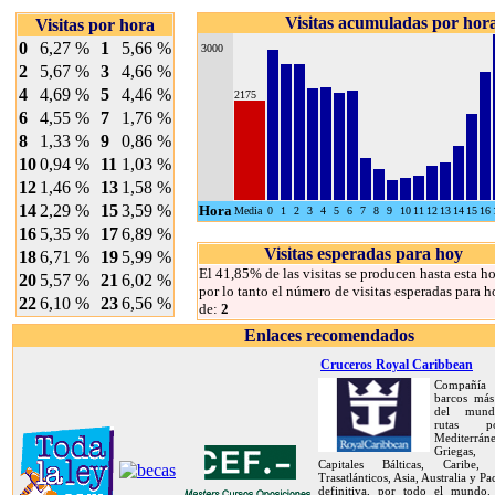
Visitas acumuladas por hor
Visitas por hora
0
6,27 %
1
5,66 %
3000
2
5,67 %
3
4,66 %
4
4,69 %
5
4,46 %
2175
6
4,55 %
7
1,76 %
8
1,33 %
9
0,86 %
10
0,94 %
11
1,03 %
12
1,46 %
13
1,58 %
14
2,29 %
15
3,59 %
Hora
Media
0
1
2
3
4
5
6
7
8
9
10
11
12
13
14
15
16
16
5,35 %
17
6,89 %
Visitas esperadas para hoy
18
6,71 %
19
5,99 %
El 41,85% de las visitas se producen hasta esta ho
20
5,57 %
21
6,02 %
por lo tanto el número de visitas esperadas para h
22
6,10 %
23
6,56 %
de:
2
Enlaces recomendados
Cruceros Royal Caribbean
Compañía 
barcos más
del mund
rutas 
Mediterráne
Griegas, 
Capitales Bálticas, Caribe, 
Trasatlánticos, Asia, Australia y Pa
definitiva, por todo el mundo.