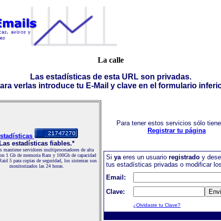
La calle
Las estadísticas de esta URL son privadas.
ara verlas introduce tu E-Mail y clave en el formulario inferio
Para tener estos servicios sólo tien
Registrar tu página
stadísticas
Las estadísticas fiables.*
 mantiene servidores multiprocesadores de alta
con 1 Gb de memoria Ram y 100Gb de capacidad
Si
ya
eres un usuario
registrado
y dese
Raid 5 para copias de seguridad, los sistemas son
tus estadísticas privadas o modificar lo
monitorizados las 24 horas.
Email:
Clave:
¿Olvidaste tu Clave?