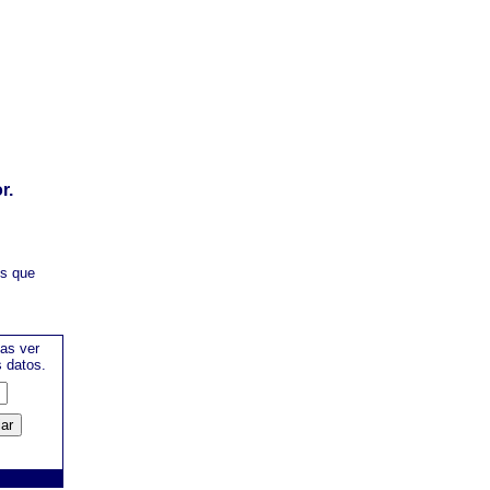
r.
es que
as ver
s datos.