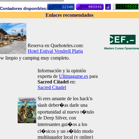
Contadores disponibles:
Enlaces recomendados
Reserva en Quehoteles.com:
Hotel Estival Vendrell Platja
w limpio y camping muy completo.
Información y la opinión
experta de
Ultimagame.es
para
Sacred Citadel
en:
Sacred Citadel
Si eres amante de los hack'n
slash deber�as darle una
oportunidad al nuevo t�tulo
de Deep Silver, con
interesantes gui�os a los
cl�sicos y un s�lido modo
multijugador local (y online)