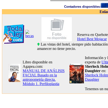
Contadores disponibles:
Enla
Reserva en Quehote
Hotel Best Mojacar
Las vistas del hotel, siempre pido habitación 
amanecer no tiene precio.
Información y 
Libro disponible en
experta de
Ult
Agapea.com:
Sherlock Holm
MANUAL DE ANÁLISIS
Daughter
en:
FACIAL Basado en la
Sherlock Holme
antropometría directa.
Daughter
Módulo 1. Perfiloplastia
Tenemos un n