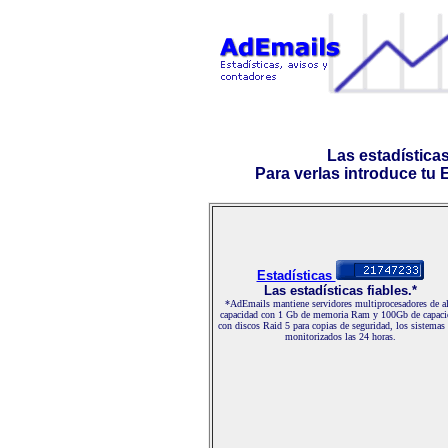
Las estadística
Para verlas introduce tu E-
Estadísticas
Las estadísticas fiables.*
*AdEmails mantiene servidores multiprocesadores de al
capacidad con 1 Gb de memoria Ram y 100Gb de capaci
con discos Raid 5 para copias de seguridad, los sistemas
monitorizados las 24 horas.