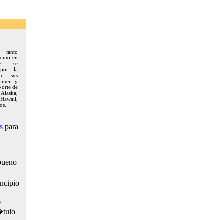
da tanto
 como en
 y se
 por la
en sus
comer y
Norte de
Alaska,
 Hawaii,
os.
s
para
bueno
ncipio
s
�tulo