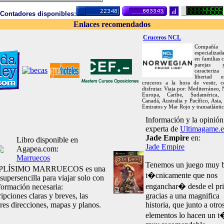
Contadores disponibles:
Enlaces recomendados
Cruceros NCL
Compañía
especializa
en familias
parejas
caracteriza
libertad 
cruceros a la hora de vestir, 
disfrutar. Viaja por: Mediterráneo, 
Europa, Caribe, Sudamérica, 
Canadá, Australia y Pacífico, Asia,
Emiratos y Mar Rojo y transatlántic
Información y la opinión
experta de
Ultimagame.e
Jade Empire
en:
Libro disponible en
Jade Empire
Agapea.com:
Marruecos
Tenemos un juego muy 
PLÍSIMO MARRUECOS es una
t�cnicamente que nos
supersencilla para viajar solo con
enganchar� desde el pri
nformación necesaria:
ipciones claras y breves, las
gracias a una magnifica
res direcciones, mapas y planos.
historia, que junto a otro
elementos lo hacen un t