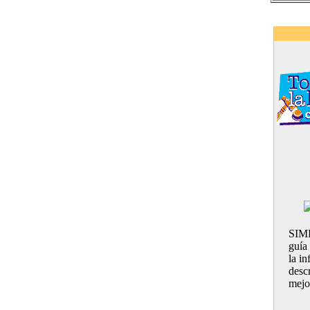
SIM
guía 
la i
descr
mejo