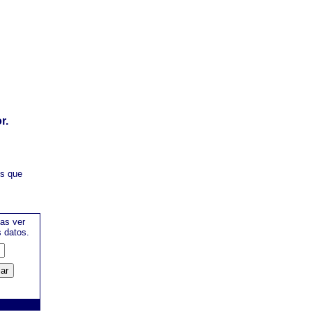
r.
es que
as ver
s datos.