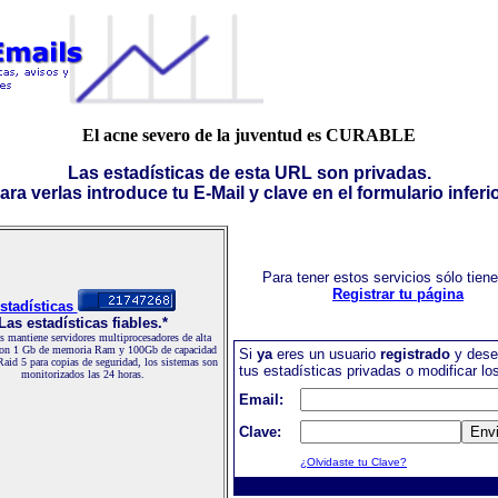
El acne severo de la juventud es CURABLE
Las estadísticas de esta URL son privadas.
ara verlas introduce tu E-Mail y clave en el formulario inferio
Para tener estos servicios sólo tien
Registrar tu página
stadísticas
Las estadísticas fiables.*
 mantiene servidores multiprocesadores de alta
con 1 Gb de memoria Ram y 100Gb de capacidad
Si
ya
eres un usuario
registrado
y dese
Raid 5 para copias de seguridad, los sistemas son
tus estadísticas privadas o modificar lo
monitorizados las 24 horas.
Email:
Clave:
¿Olvidaste tu Clave?