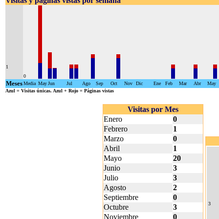
Visitas y páginas vistas por semana
1
0
Meses
Media
May
Jun
Jul
Ago
Sep
Oct
Nov
Dic
Ene
Feb
Mar
Abr
May
Azul
= Visitas únicas.
Azul + Rojo
= Páginas vistas
Visitas por Mes
Enero
0
Febrero
1
Marzo
0
Abril
1
Mayo
20
Junio
3
Julio
3
Agosto
2
Septiembre
0
3
Octubre
3
Noviembre
0