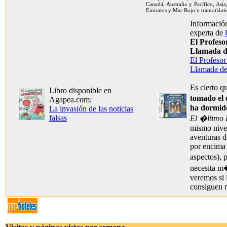
Canadá, Australia y Pacífico, Asia
Emiratos y Mar Rojo y transatlánti
Información
experta de
El Profeso
Llamada d
El Profesor
Llamada de
Es cierto q
Libro disponible en
tomado el 
Agapea.com:
ha dormido
La invasión de las noticias
falsas
El �ltimo 
mismo nivel
aventuras d
por encima
aspectos), 
necesita m
veremos si
consiguen r