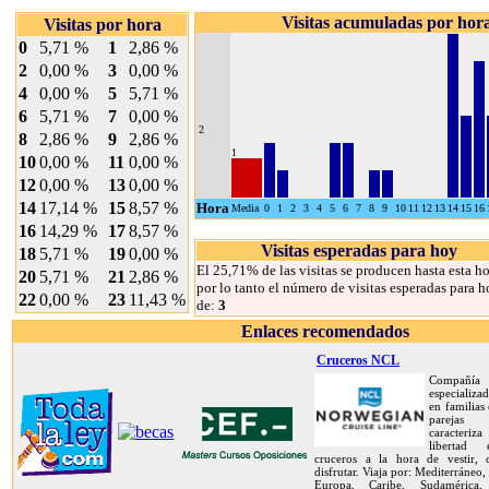
Visitas acumuladas por hor
Visitas por hora
0
5,71 %
1
2,86 %
2
0,00 %
3
0,00 %
4
0,00 %
5
5,71 %
6
5,71 %
7
0,00 %
2
8
2,86 %
9
2,86 %
1
10
0,00 %
11
0,00 %
12
0,00 %
13
0,00 %
14
17,14 %
15
8,57 %
Hora
Media
0
1
2
3
4
5
6
7
8
9
10
11
12
13
14
15
16
16
14,29 %
17
8,57 %
Visitas esperadas para hoy
18
5,71 %
19
0,00 %
El 25,71% de las visitas se producen hasta esta ho
20
5,71 %
21
2,86 %
por lo tanto el número de visitas esperadas para h
22
0,00 %
23
11,43 %
de:
3
Enlaces recomendados
Cruceros NCL
Compañía
especializa
en familias
pareja
caracteriz
libertad
cruceros a la hora de vestir,
disfrutar. Viaja por: Mediterráneo,
Europa, Caribe, Sudamérica, 