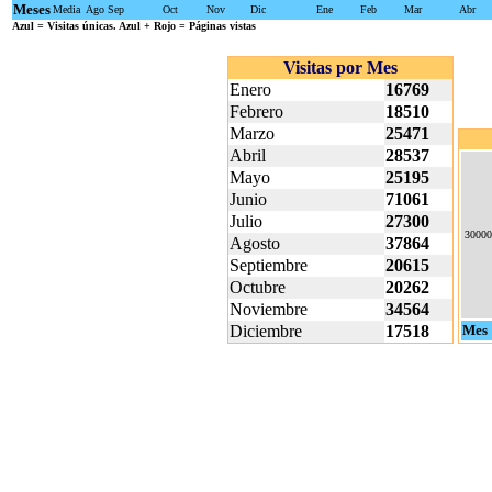
Meses
Media
Ago
Sep
Oct
Nov
Dic
Ene
Feb
Mar
Abr
Azul
= Visitas únicas.
Azul + Rojo
= Páginas vistas
Visitas por Mes
Enero
16769
Febrero
18510
Marzo
25471
Abril
28537
Mayo
25195
Junio
71061
Julio
27300
30000
Agosto
37864
Septiembre
20615
Octubre
20262
Noviembre
34564
Diciembre
17518
Mes