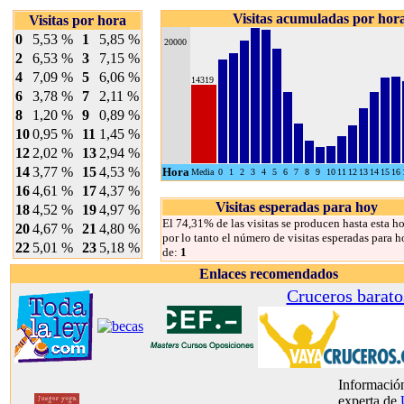
Visitas acumuladas por hor
Visitas por hora
0
5,53 %
1
5,85 %
20000
2
6,53 %
3
7,15 %
4
7,09 %
5
6,06 %
14319
6
3,78 %
7
2,11 %
8
1,20 %
9
0,89 %
10
0,95 %
11
1,45 %
12
2,02 %
13
2,94 %
14
3,77 %
15
4,53 %
Hora
Media
0
1
2
3
4
5
6
7
8
9
10
11
12
13
14
15
16
16
4,61 %
17
4,37 %
Visitas esperadas para hoy
18
4,52 %
19
4,97 %
El 74,31% de las visitas se producen hasta esta ho
20
4,67 %
21
4,80 %
por lo tanto el número de visitas esperadas para h
22
5,01 %
23
5,18 %
de:
1
Enlaces recomendados
Cruceros barato
Información
experta de