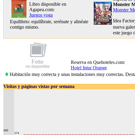
Libro disponible en
Monster M
Agapea.com:
Monster M
Juegos yoga
Idea Factor
Equilibrio: equilíbrate, serénate y alinéate
contigo mismo.
nueva gale
este juego 
Reserva en Quehoteles.com:
Hotel Intur Orange
Habitación muy correcta y unas instalaciones muy correctas. Desta
Visitas y páginas vistas por semana
600
574