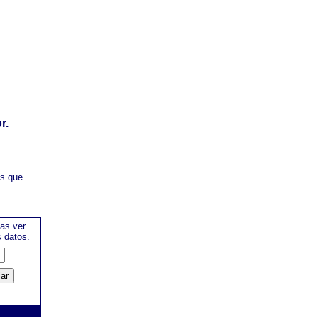
r.
es que
as ver
s datos.