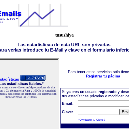
tusushiya
Las estadísticas de esta URL son privadas.
ara verlas introduce tu E-Mail y clave en el formulario inferio
Para tener estos servicios sólo tien
Registrar tu página
stadísticas
Las estadísticas fiables.*
 mantiene servidores multiprocesadores de alta
con 1 Gb de memoria Ram y 100Gb de capacidad
Si
ya
eres un usuario
registrado
y dese
Raid 5 para copias de seguridad, los sistemas son
tus estadísticas privadas o modificar lo
monitorizados las 24 horas.
Email:
Clave:
¿Olvidaste tu Clave?