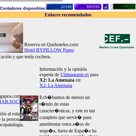
Contadores disponibles:
Enlaces recomendados
Reserva en Quehoteles.com:
Hotel BYPILLOW Paseo
ación y que tenía cochera.
Información y la opinión
experta de
Ultimagame.es
para
X2: La Amenaza
en:
X2: La Amenaza
Agapea.com:
Ech�bamos de menos un
AB.SOCIAL.Y
t�tulo de estas
caracter�sticas, y este es tan
ión al estudio de
completo que servir� para
e la personalidad,
amedrentar estos a�os de
sicopatología.
sequ�a, fuera de Espa�a ha