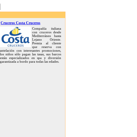
Cruceros Costa Cruceros
Compañía italiana
con cruceros desde
Mediterráneo hasta
Lejano Oriente.
Premia al cliente
que reserva con
antelación con interesantes promociones,
los niños sólo pagan las tasas, sus barcos
están especializados en spa y diversión
garantizada a bordo para todas las edades.