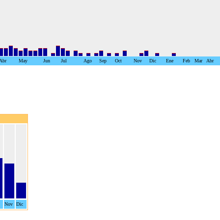
Abr
May
Jun
Jul
Ago
Sep
Oct
Nov
Dic
Ene
Feb
Mar
Abr
Nov
Dic