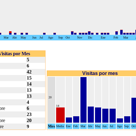
Mar
Abr
May
Jun
Jul
Ago
Sep
Oct
Nov
Dic
Ene
Feb
Mar
Visitas por Mes
5
6
42
Visitas por mes
15
14
13
13
20
4
14
bre
6
23
bre
20
re
9
Mes
Media
Ene
Feb
Mar
Abr
May
Jun
Jul
Ago
Sep
Oct