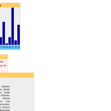
a
17
18
19
20
21
22
23
ra,
oy es
italiana
os desde
eo hasta
riente.
 cliente
rva con
ociones,
us barcos
iversión