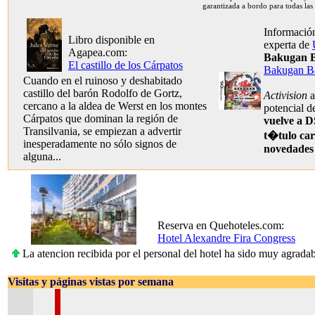
garantizada a bordo para todas las
Información
Libro disponible en
experta de
Agapea.com:
Bakugan B
El castillo de los Cárpatos
Bakugan Ba
Cuando en el ruinoso y deshabitado
castillo del barón Rodolfo de Gortz,
Activision
a
cercano a la aldea de Werst en los montes
potencial 
Cárpatos que dominan la región de
vuelve a D
Transilvania, se empiezan a advertir
t�tulo ca
inesperadamente no sólo signos de
novedades
alguna...
Reserva en Quehoteles.com:
Hotel Alexandre Fira Congress
La atencion recibida por el personal del hotel ha sido muy agrada
Visitas y páginas vistas por semana