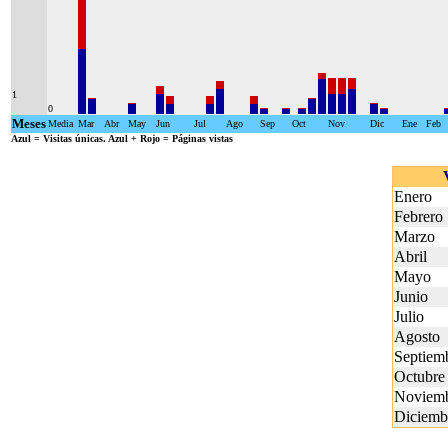
1
0
Meses
Media
Mar
Abr
May
Jun
Jul
Ago
Sep
Oct
Nov
Dic
Ene
Feb
Azul
= Visitas únicas.
Azul + Rojo
= Páginas vistas
Enero
Febrero
Marzo
Abril
Mayo
Junio
Julio
Agosto
Septiem
Octubre
Noviem
Diciemb