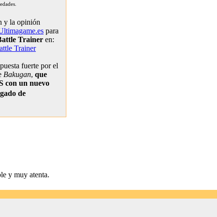
 edades.
 y la opinión
Ultimagame.es
para
attle Trainer
en:
ttle Trainer
puesta fuerte por el
de
Bakugan
,
que
S con un nuevo
rgado de
ble y muy atenta.