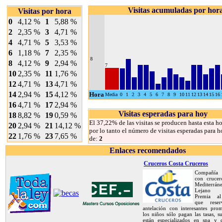
Visitas acumuladas por hor
Visitas por hora
0
4,12 %
1
5,88 %
2
2,35 %
3
4,71 %
4
4,71 %
5
3,53 %
6
1,18 %
7
2,35 %
8
8
4,12 %
9
2,94 %
7
10
2,35 %
11
1,76 %
12
4,71 %
13
4,71 %
14
2,94 %
15
4,12 %
Hora
Media
0
1
2
3
4
5
6
7
8
9
10
11
12
13
14
15
16
16
4,71 %
17
2,94 %
Visitas esperadas para hoy
18
8,82 %
19
0,59 %
El 37,22% de las visitas se producen hasta esta ho
20
2,94 %
21
14,12 %
por lo tanto el número de visitas esperadas para h
22
1,76 %
23
7,65 %
de:
2
Enlaces recomendados
Cruceros Costa Cruceros
Compañía 
con crucer
Mediterrán
Lejano O
Premia al
que rese
antelación con interesantes prom
los niños sólo pagan las tasas, s
están especializados en spa y d