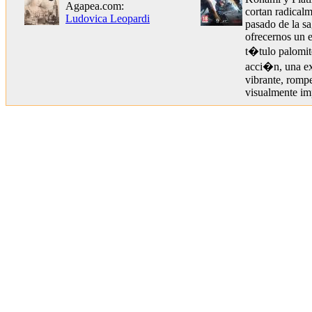
Agapea.com:
cortan radicalm
Ludovica Leopardi
pasado de la s
ofrecernos un 
t�tulo palomit
acci�n, una ex
vibrante, romp
visualmente im