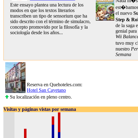
Nada m�s e
Este ensayo plantea una lectura de los
est�bamos 
modos en que los textos literarios
el nuevo
S
transcriben un tipo de sensorium que ha
Step & Rol
sido descrito con el término de simulacro,
de la saga 
concepto promovido por la filosofía y la
genial para
sociología desde los años...
Wii Balanc
tuvo muy cl
nuestro
Per
Semana
Reserva en Quehoteles.com:
Hotel San Cayetano
Su localización en pleno centro.
Visitas y páginas vistas por semana