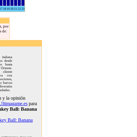
17
18
19
20
21
22
23
a, por
s de:
italiana
os desde
eo hasta
riente.
 cliente
rva con
ociones,
us barcos
iversión
 edades.
 y la opinión
Ultimagame.es
para
key Ball: Banana
ey Ball: Banana