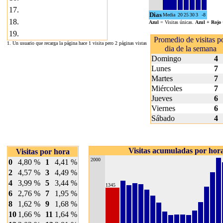
17.
Dias
Media
20
25
30
3
-8
18.
Azul
= Visitas únicas.
Azul + Rojo
19.
Promedio de visitas p
1. Un usuario que recarga la página hace 1 visita pero 2 páginas vistas
dia de la semana
Domingo
4
Lunes
7
Martes
7
Miércoles
7
Jueves
6
Viernes
6
Sábado
4
Visitas acumuladas por hor
Visitas por hora
2000
0
4,80 %
1
4,41 %
2
4,57 %
3
4,49 %
4
3,99 %
5
3,44 %
1345
6
2,76 %
7
1,95 %
8
1,62 %
9
1,68 %
10
1,66 %
11
1,64 %