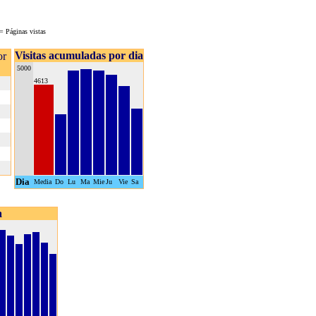
= Páginas vistas
Visitas acumuladas por dia
or
5000
4613
Dia
Media
Do
Lu
Ma
Mie
Ju
Vie
Sa
a