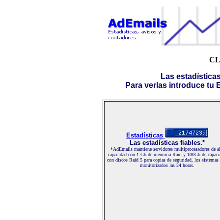
CL
Las estadística
Para verlas introduce tu E-
Estadísticas
Las estadísticas fiables.*
*AdEmails mantiene servidores multiprocesadores de al
capacidad con 1 Gb de memoria Ram y 100Gb de capaci
con discos Raid 5 para copias de seguridad, los sistemas
monitorizados las 24 horas.