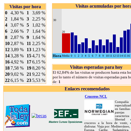
Visitas acumuladas por hor
Visitas por hora
0
4,30 %
1
3,69 %
2
1,84 %
3
2,25 %
30
4
3,07 %
5
1,02 %
6
2,66 %
7
1,64 %
20
8
2,87 %
9
1,64 %
10
2,87 %
11
2,25 %
12
3,89 %
13
1,23 %
14
3,28 %
15
4,71 %
Hora
Media
0
1
2
3
4
5
6
7
8
9
10
11
12
13
14
15
16
16
4,92 %
17
6,15 %
Visitas esperadas para hoy
18
7,58 %
19
8,20 %
El 62,84% de las visitas se producen hasta esta ho
20
9,02 %
21
9,22 %
por lo tanto el número de visitas esperadas para h
22
6,15 %
23
5,53 %
de:
1
Enlaces recomendados
Cruceros NCL
Compañía
especializa
en familias
pareja
caracteriz
libertad
cruceros a la hora de vestir,
disfrutar. Viaja por: Mediterráneo,
Europa, Caribe, Sudamérica, 