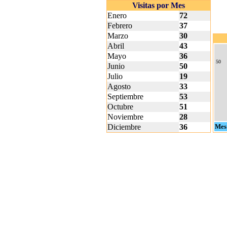
Visitas por Mes
Enero
72
Febrero
37
Marzo
30
Abril
43
Mayo
36
50
Junio
50
Julio
19
Agosto
33
Septiembre
53
Octubre
51
Noviembre
28
Diciembre
36
Mes