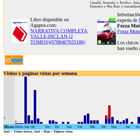
Canadá, Australia y Pacífico, Asia
Emiratos y Mar Rojo y transatlánti
Información
Libro disponible en
experta de
Agapea.com:
Forza Mot
NARRATIVA COMPLETA
Forza Moto
VALLE-INCLAN (2
TOMOS)(9788467035186)
Los chicos
han vuelto 
Visitas y páginas vistas por semana
1
0
Meses
Media
Sep
Oct
Nov
Dic
Ene
Feb
Mar
Abr
May
Jun
Jul
Azul
= Visitas únicas.
Azul + Rojo
= Páginas vistas