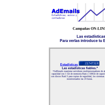
Campañas ON-LI
Las estadística
Para verlas introduce tu E-
Estadísticas
Las estadísticas fiables.*
*AdEmails mantiene servidores multiprocesadores de al
capacidad con 1 Gb de memoria Ram y 100Gb de capaci
con discos Raid 5 para copias de seguridad, los sistemas
monitorizados las 24 horas.