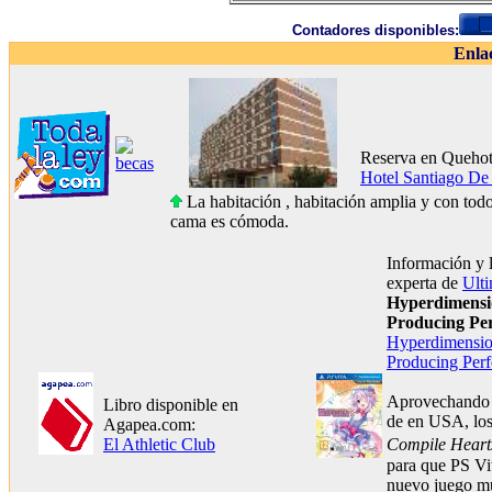
Contadores disponibles:
Enla
Reserva en Quehot
Hotel Santiago De
La habitación , habitación amplia y con todo
cama es cómoda.
Información y 
experta de
Ult
Hyperdimensi
Producing Per
Hyperdimensio
Producing Perf
Aprovechando 
Libro disponible en
de
en USA, los
Agapea.com:
El Athletic Club
Compile Heart
para que PS Vit
nuevo juego mu