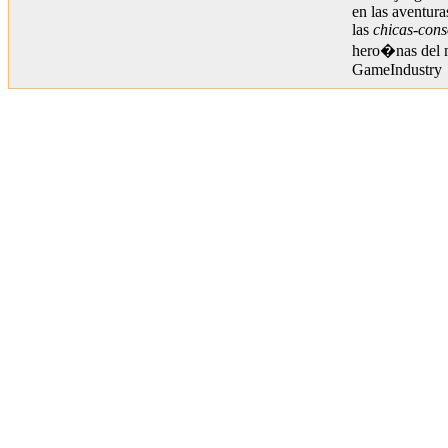
en las aventur
las
chicas-cons
hero�nas del 
GameIndustry