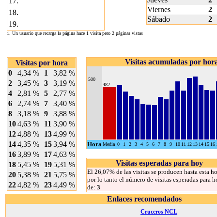
17.
Viernes
2
18.
Sábado
2
19.
1. Un usuario que recarga la página hace 1 visita pero 2 páginas vistas
Visitas acumuladas por hor
Visitas por hora
0
4,34 %
1
3,82 %
500
2
3,45 %
3
3,19 %
482
4
2,81 %
5
2,77 %
6
2,74 %
7
3,40 %
8
3,18 %
9
3,88 %
10
4,63 %
11
3,90 %
12
4,88 %
13
4,99 %
14
4,35 %
15
3,94 %
Hora
Media
0
1
2
3
4
5
6
7
8
9
10
11
12
13
14
15
16
16
3,89 %
17
4,63 %
Visitas esperadas para hoy
18
5,45 %
19
5,31 %
El 26,07% de las visitas se producen hasta esta ho
20
5,38 %
21
5,75 %
por lo tanto el número de visitas esperadas para h
22
4,82 %
23
4,49 %
de:
3
Enlaces recomendados
Cruceros NCL