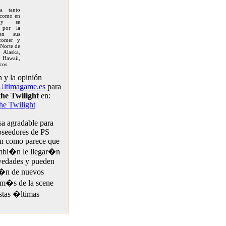
da tanto
 como en
s y se
a por la
 en sus
 comer y
 Norte de
Alaska,
, Hawaii,
cos.
 y la opinión
Ultimagame.es
para
the Twilight
en:
he Twilight
a agradable para
oseedores de PS
en como parece que
mbi�n le llegar�n
vedades y pueden
i�n de nuevos
em�s de la scene
estas �ltimas