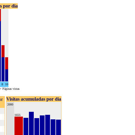
as por dia
8
10
= Páginas vistas
Visitas acumuladas por dia
or
2000
1655