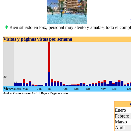
Bien situado en loix, personal muy atento y amable, todo el compl
Visitas y páginas vistas por semana
20
11
Meses
Media
May
Jun
Jul
Ago
Sep
Oct
Nov
Dic
En
Azul
= Visitas únicas.
Azul + Rojo
= Páginas vistas
Enero
Febrero
Marzo
Abril