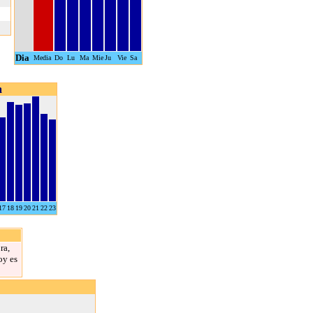
Dia
Media
Do
Lu
Ma
Mie
Ju
Vie
Sa
a
17
18
19
20
21
22
23
ra,
oy es