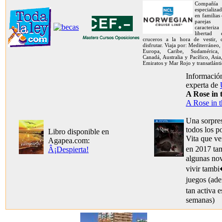
Compañía
especializa
en familias
pareja
caracteriz
libertad
cruceros a la hora de vestir,
disfrutar. Viaja por: Mediterráneo,
Europa, Caribe, Sudamérica, 
Canadá, Australia y Pacífico, Asia
Emiratos y Mar Rojo y transatlánti
Información
experta de
A Rose in 
A Rose in t
Una sorpres
todos los p
Libro disponible en
Vita que v
Agapea.com:
en 2017 ta
Â¡Despierta!
algunas no
vivir tamb
juegos (ad
tan activa 
semanas)