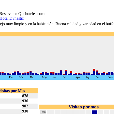
Reserva en Quehoteles.com:
Hotel Dynastic
ejo muy limpio y en la habitación. Buena calidad y variedad en el buff
e
Feb
Mar
Abr
May
Jun
Jul
Ago
Sep
Oct
Nov
Visitas por Mes
878
936
902
Visitas por mes
930
1000