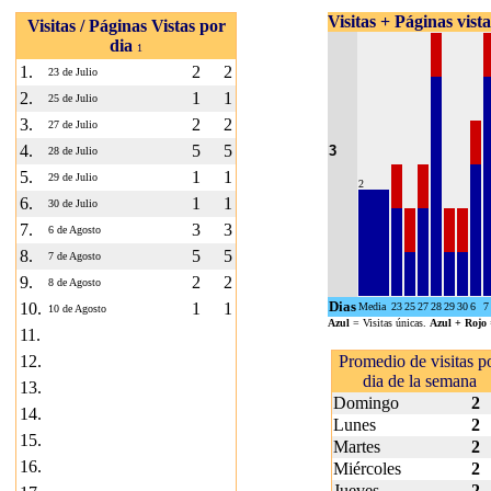
Visitas + Páginas vist
Visitas / Páginas Vistas por
dia
1
1.
2
2
23 de Julio
2.
1
1
25 de Julio
3.
2
2
27 de Julio
4.
5
5
3
28 de Julio
5.
1
1
29 de Julio
2
6.
1
1
30 de Julio
7.
3
3
6 de Agosto
8.
5
5
7 de Agosto
9.
2
2
8 de Agosto
Dias
10.
1
1
Media
23
25
27
28
29
30
6
7
10 de Agosto
Azul
= Visitas únicas.
Azul + Rojo
11.
12.
Promedio de visitas p
dia de la semana
13.
Domingo
2
14.
Lunes
2
15.
Martes
2
16.
Miércoles
2
Jueves
2