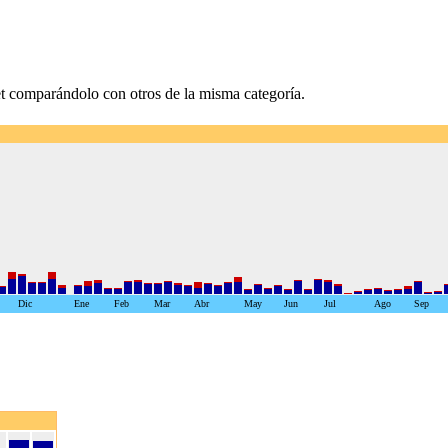
et comparándolo con otros de la misma categoría.
Dic
Ene
Feb
Mar
Abr
May
Jun
Jul
Ago
Sep