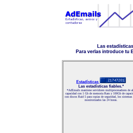
Las estadística
Para verlas introduce tu E-
Estadísticas
Las estadísticas fiables.*
*AdEmails mantiene servidores multiprocesadores de al
capacidad con 1 Gb de memoria Ram y 100Gb de capaci
con discos Raid 5 para copias de seguridad, los sistemas
monitorizados las 24 horas.