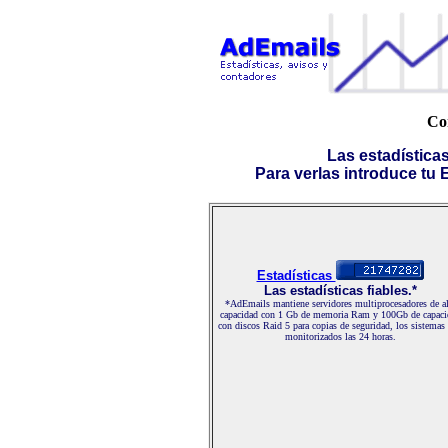
Con
Las estadística
Para verlas introduce tu E-
Estadísticas
Las estadísticas fiables.*
*AdEmails mantiene servidores multiprocesadores de al
capacidad con 1 Gb de memoria Ram y 100Gb de capaci
con discos Raid 5 para copias de seguridad, los sistemas
monitorizados las 24 horas.