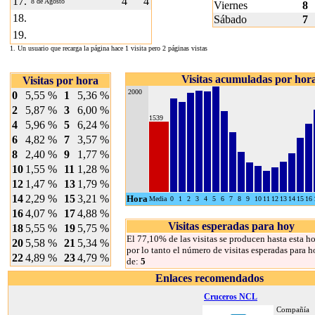
17.
4
4
8 de Agosto
Viernes
8
18.
Sábado
7
19.
1. Un usuario que recarga la página hace 1 visita pero 2 páginas vistas
Visitas acumuladas por hor
Visitas por hora
2000
0
5,55 %
1
5,36 %
2
5,87 %
3
6,00 %
1539
4
5,96 %
5
6,24 %
6
4,82 %
7
3,57 %
8
2,40 %
9
1,77 %
10
1,55 %
11
1,28 %
12
1,47 %
13
1,79 %
14
2,29 %
15
3,21 %
Hora
Media
0
1
2
3
4
5
6
7
8
9
10
11
12
13
14
15
16
16
4,07 %
17
4,88 %
Visitas esperadas para hoy
18
5,55 %
19
5,75 %
El 77,10% de las visitas se producen hasta esta ho
20
5,58 %
21
5,34 %
por lo tanto el número de visitas esperadas para h
22
4,89 %
23
4,79 %
de:
5
Enlaces recomendados
Cruceros NCL
Compañía