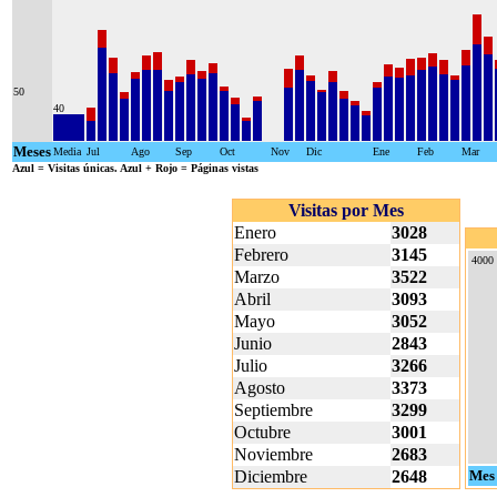
50
40
Meses
Media
Jul
Ago
Sep
Oct
Nov
Dic
Ene
Feb
Mar
Azul
= Visitas únicas.
Azul + Rojo
= Páginas vistas
Visitas por Mes
Enero
3028
Febrero
3145
4000
Marzo
3522
Abril
3093
Mayo
3052
Junio
2843
Julio
3266
Agosto
3373
Septiembre
3299
Octubre
3001
Noviembre
2683
Diciembre
2648
Mes