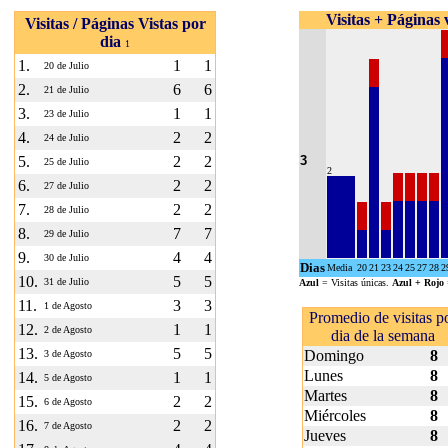
Visitas + Páginas 
Visitas / Páginas Vistas por
dia
1
1.
1
1
20 de Julio
2.
6
6
21 de Julio
3.
1
1
23 de Julio
4.
2
2
24 de Julio
5.
2
2
3
25 de Julio
2
6.
2
2
27 de Julio
7.
2
2
28 de Julio
8.
7
7
29 de Julio
9.
4
4
30 de Julio
Dias
Media
20
21
23
24
25
27
28
2
10.
5
5
31 de Julio
Azul
= Visitas únicas.
Azul + Rojo
11.
3
3
1 de Agosto
Promedio de visitas p
12.
1
1
2 de Agosto
dia de la semana
13.
5
5
Domingo
8
3 de Agosto
Lunes
8
14.
1
1
5 de Agosto
Martes
8
15.
2
2
6 de Agosto
Miércoles
8
16.
2
2
7 de Agosto
Jueves
8