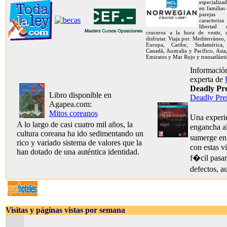
especializa
en familias
pareja
caracteriz
libertad
cruceros a la hora de vestir,
disfrutar. Viaja por: Mediterráneo,
Europa, Caribe, Sudamérica, 
Canadá, Australia y Pacífico, Asia
Emiratos y Mar Rojo y transatlánti
Información
experta de
Deadly Pr
Libro disponible en
Deadly Pre
Agapea.com:
Mitos coreanos
Una experi
A lo largo de casi cuatro mil años, la
engancha al
cultura coreana ha ido sedimentando un
sumerge e
rico y variado sistema de valores que la
con estas v
han dotado de una auténtica identidad.
f�cil pasar
defectos, 
Visitas y páginas vistas por semana