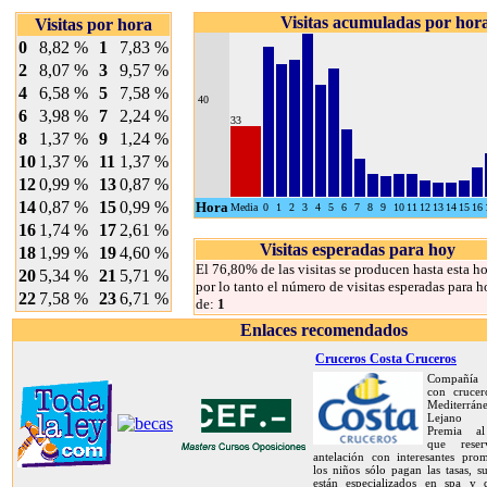
Visitas acumuladas por hor
Visitas por hora
0
8,82 %
1
7,83 %
2
8,07 %
3
9,57 %
4
6,58 %
5
7,58 %
40
6
3,98 %
7
2,24 %
33
8
1,37 %
9
1,24 %
10
1,37 %
11
1,37 %
12
0,99 %
13
0,87 %
14
0,87 %
15
0,99 %
Hora
Media
0
1
2
3
4
5
6
7
8
9
10
11
12
13
14
15
16
16
1,74 %
17
2,61 %
Visitas esperadas para hoy
18
1,99 %
19
4,60 %
El 76,80% de las visitas se producen hasta esta ho
20
5,34 %
21
5,71 %
por lo tanto el número de visitas esperadas para h
22
7,58 %
23
6,71 %
de:
1
Enlaces recomendados
Cruceros Costa Cruceros
Compañía 
con crucer
Mediterrán
Lejano O
Premia al
que rese
antelación con interesantes prom
los niños sólo pagan las tasas, s
están especializados en spa y d