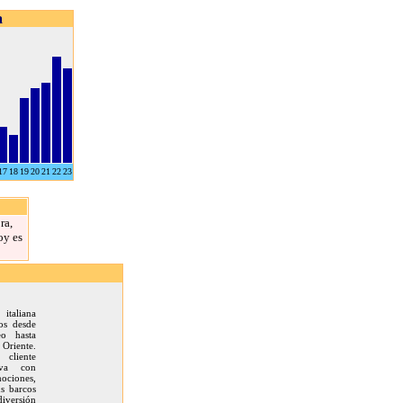
a
17
18
19
20
21
22
23
ra,
oy es
italiana
os desde
eo hasta
riente.
 cliente
rva con
ociones,
us barcos
iversión