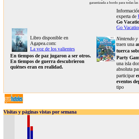
garantizada a bordo para todas las
Información
experta de
Go Vacati
Go Vacatio
Libro disponible en
Nintendo 
Agapea.com:
traen una
a
La voz de los valientes
tuerca sob
En tiempos de paz jugaron a ser otros.
Party Gam
En tiempos de guerra descubrieron
una isla do
quiénes eran en realidad.
absoluta pa
participar
e
eventos de
tipo
Visitas y páginas vistas por semana