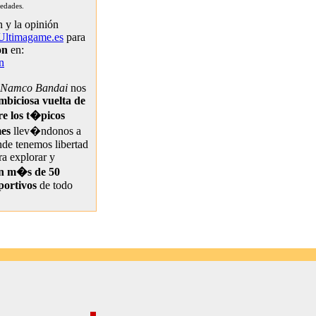
 edades.
 y la opinión
Ultimagame.es
para
on
en:
n
y Namco Bandai
nos
mbiciosa vuelta de
re los t�picos
es
llev�ndonos a
nde tenemos libertad
ra explorar y
n m�s de 50
portivos
de todo