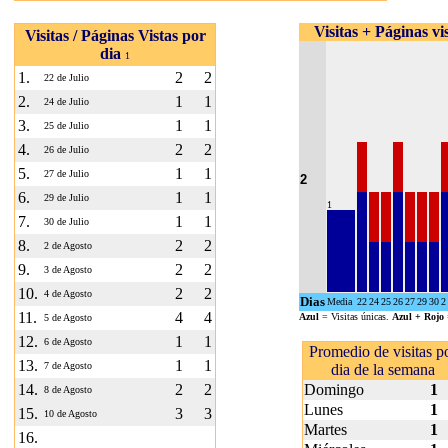
Visitas + Páginas vi
Visitas / Páginas Vistas por
dia
1
1.
2
2
22 de Julio
2.
1
1
24 de Julio
3.
1
1
25 de Julio
4.
2
2
26 de Julio
5.
1
1
27 de Julio
2
6.
1
1
29 de Julio
1
7.
1
1
30 de Julio
8.
2
2
2 de Agosto
9.
2
2
3 de Agosto
10.
2
2
4 de Agosto
Dias
Media
22
24
25
26
27
29
30
2
11.
4
4
Azul
= Visitas únicas.
Azul + Rojo
5 de Agosto
12.
1
1
6 de Agosto
Promedio de visitas p
13.
1
1
7 de Agosto
dia de la semana
14.
2
2
Domingo
1
8 de Agosto
Lunes
1
15.
3
3
10 de Agosto
Martes
1
16.