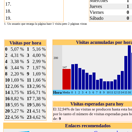
Miércoles
1
17.
Jueves
1
18.
Viernes
0
19.
Sábado
0
1. Un usuario que recarga la página hace 1 visita pero 2 páginas vistas
Visitas acumuladas por hor
Visitas por hora
0
5,07 %
1
5,16 %
2
4,31 %
3
4,00 %
200
4
3,38 %
5
2,99 %
6
3,44 %
7
1,97 %
147
8
2,20 %
9
1,69 %
10
1,69 %
11
1,66 %
12
2,06 %
13
2,96 %
14
3,75 %
15
6,71 %
Hora
Media
0
1
2
3
4
5
6
7
8
9
10
11
12
13
14
15
16
16
8,82 %
17
7,38 %
Visitas esperadas para hoy
18
5,95 %
19
5,86 %
El 32,94% de las visitas se producen hasta esta ho
20
5,27 %
21
4,51 %
por lo tanto el número de visitas esperadas para h
22
4,56 %
23
4,62 %
de:
9
Enlaces recomendados