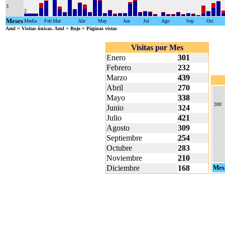
3
2
Meses
Media
Feb
Mar
Abr
May
Jun
Jul
Ago
Sep
Oct
Azul
= Visitas únicas.
Azul + Rojo
= Páginas vistas
Visitas por Mes
Enero
301
Febrero
232
Marzo
439
Abril
270
Mayo
338
300
Junio
324
Julio
421
Agosto
309
Septiembre
254
Octubre
283
Noviembre
210
Diciembre
168
Mes