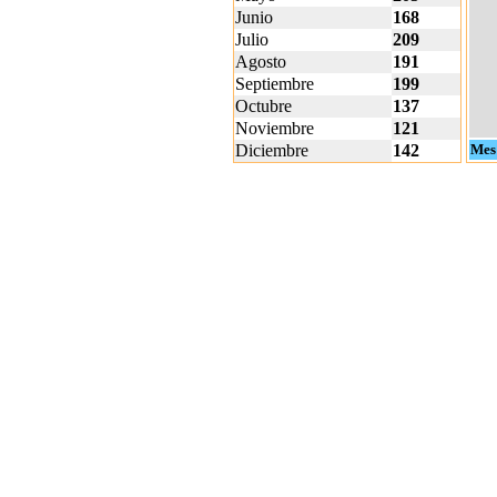
Junio
168
Julio
209
Agosto
191
Septiembre
199
Octubre
137
Noviembre
121
Diciembre
142
Mes