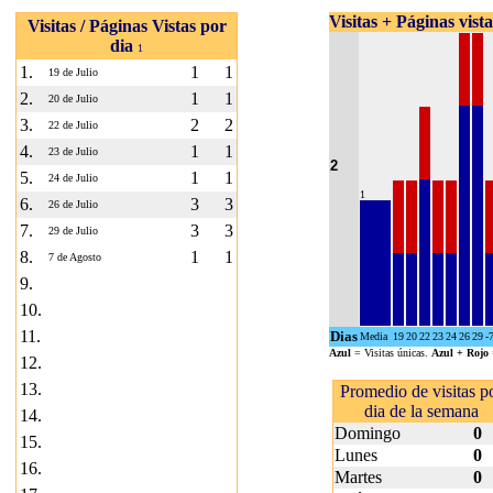
Visitas + Páginas vist
Visitas / Páginas Vistas por
dia
1
1.
1
1
19 de Julio
2.
1
1
20 de Julio
3.
2
2
22 de Julio
4.
1
1
23 de Julio
2
5.
1
1
24 de Julio
1
6.
3
3
26 de Julio
7.
3
3
29 de Julio
8.
1
1
7 de Agosto
9.
10.
11.
Dias
Media
19
20
22
23
24
26
29
-
Azul
= Visitas únicas.
Azul + Rojo
12.
13.
Promedio de visitas p
dia de la semana
14.
Domingo
0
15.
Lunes
0
16.
Martes
0