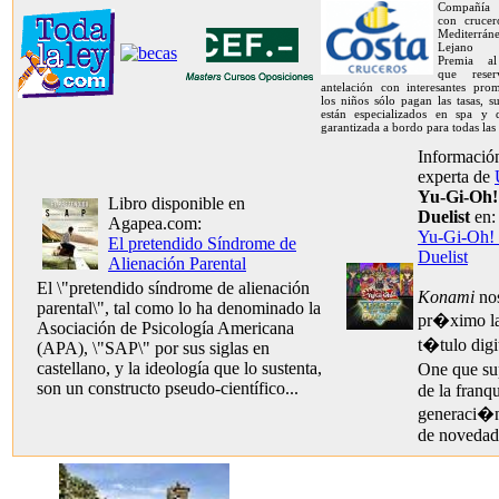
Compañía 
con crucer
Mediterrán
Lejano O
Premia al
que rese
antelación con interesantes prom
los niños sólo pagan las tasas, s
están especializados en spa y d
garantizada a bordo para todas las
Información
experta de
Yu-Gi-Oh! 
Libro disponible en
Duelist
en:
Agapea.com:
Yu-Gi-Oh! 
El pretendido Síndrome de
Duelist
Alienación Parental
El \"pretendido síndrome de alienación
Konami
nos
parental\", tal como lo ha denominado la
pr�ximo l
Asociación de Psicología Americana
t�tulo dig
(APA), \"SAP\" por sus siglas en
castellano, y la ideología que lo sustenta,
One que su
son un constructo pseudo-científico...
de la franq
generaci�
de novedad