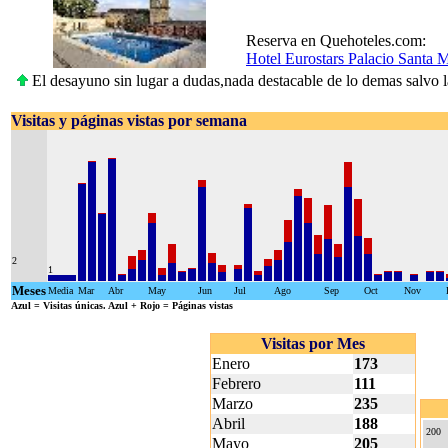
Reserva en Quehoteles.com:
Hotel Eurostars Palacio Santa M
El desayuno sin lugar a dudas,nada destacable de lo demas salvo l
Visitas y páginas vistas por semana
2
1
Meses
Media
Mar
Abr
May
Jun
Jul
Ago
Sep
Oct
Nov
Azul
= Visitas únicas.
Azul + Rojo
= Páginas vistas
Visitas por Mes
Enero
173
Febrero
111
Marzo
235
Abril
188
200
Mayo
205