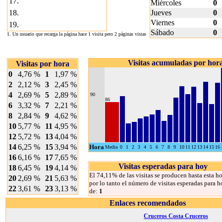
17.
Miércoles
0
18.
Jueves
0
Viernes
0
19.
Sábado
0
1. Un usuario que recarga la página hace 1 visita pero 2 páginas vistas
Visitas acumuladas por hor
Visitas por hora
0
4,76 %
1
1,97 %
2
2,12 %
3
2,45 %
4
2,69 %
5
2,89 %
90
86
6
3,32 %
7
2,21 %
8
2,84 %
9
4,62 %
10
5,77 %
11
4,95 %
12
5,72 %
13
4,04 %
14
6,25 %
15
3,94 %
Hora
Media
0
1
2
3
4
5
6
7
8
9
10
11
12
13
14
15
16
16
6,16 %
17
7,65 %
Visitas esperadas para hoy
18
6,45 %
19
4,14 %
El 74,11% de las visitas se producen hasta esta ho
20
2,69 %
21
5,63 %
por lo tanto el número de visitas esperadas para h
22
3,61 %
23
3,13 %
de:
1
Enlaces recomendados
Cruceros Costa Cruceros