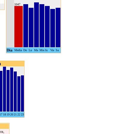
1047
Dia
Media
Do
Lu
Ma
Mie
Ju
Vie
Sa
a
17
18
19
20
21
22
23
ra,