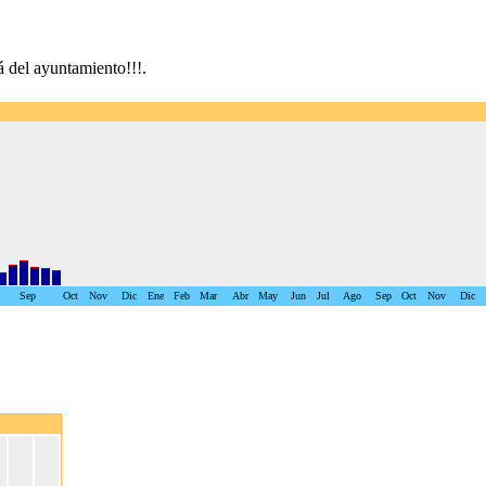
 del ayuntamiento!!!.
Sep
Oct
Nov
Dic
Ene
Feb
Mar
Abr
May
Jun
Jul
Ago
Sep
Oct
Nov
Dic