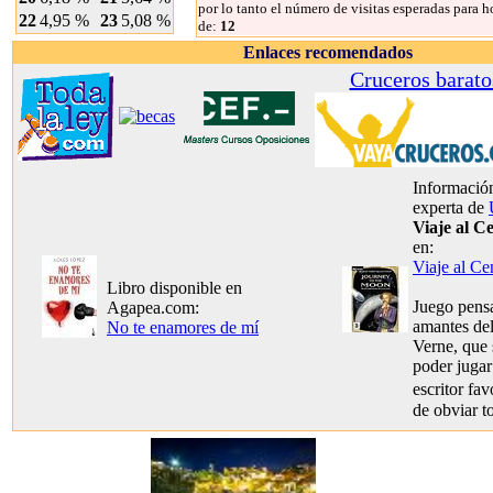
por lo tanto el número de visitas esperadas para h
22
4,95 %
23
5,08 %
de:
12
Enlaces recomendados
Cruceros barato
Información
experta de
Viaje al C
en:
Viaje al Ce
Libro disponible en
Juego pensa
Agapea.com:
amantes del
No te enamores de mí
Verne, que 
poder jugar
escritor fa
de obviar t