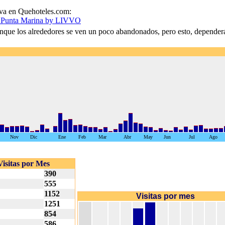
va en Quehoteles.com:
 Punta Marina by LIVVO
unque los alrededores se ven un poco abandonados, pero esto, dependerá
Nov
Dic
Ene
Feb
Mar
Abr
May
Jun
Jul
Ago
Visitas por Mes
390
555
1152
Visitas por mes
1251
854
586