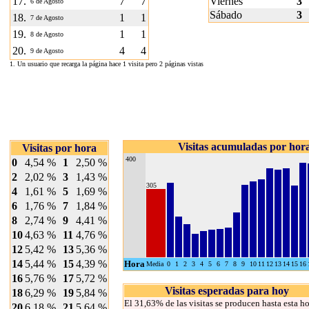
17.
7
7
Viernes
3
6 de Agosto
Sábado
3
18.
1
1
7 de Agosto
19.
1
1
8 de Agosto
20.
4
4
9 de Agosto
1. Un usuario que recarga la página hace 1 visita pero 2 páginas vistas
Visitas acumuladas por hor
Visitas por hora
400
0
4,54 %
1
2,50 %
2
2,02 %
3
1,43 %
305
4
1,61 %
5
1,69 %
6
1,76 %
7
1,84 %
8
2,74 %
9
4,41 %
10
4,63 %
11
4,76 %
12
5,42 %
13
5,36 %
14
5,44 %
15
4,39 %
Hora
Media
0
1
2
3
4
5
6
7
8
9
10
11
12
13
14
15
16
16
5,76 %
17
5,72 %
Visitas esperadas para hoy
18
6,29 %
19
5,84 %
El 31,63% de las visitas se producen hasta esta ho
20
6,18 %
21
5,64 %