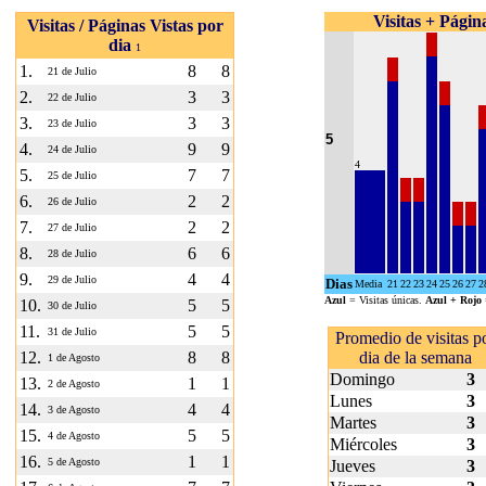
Visitas + Página
Visitas / Páginas Vistas por
dia
1
1.
8
8
21 de Julio
2.
3
3
22 de Julio
3.
3
3
23 de Julio
5
4.
9
9
24 de Julio
4
5.
7
7
25 de Julio
6.
2
2
26 de Julio
7.
2
2
27 de Julio
8.
6
6
28 de Julio
9.
4
4
29 de Julio
Dias
Media
21
22
23
24
25
26
27
2
Azul
= Visitas únicas.
Azul + Rojo
10.
5
5
30 de Julio
11.
5
5
31 de Julio
Promedio de visitas p
12.
8
8
dia de la semana
1 de Agosto
Domingo
3
13.
1
1
2 de Agosto
Lunes
3
14.
4
4
3 de Agosto
Martes
3
15.
5
5
4 de Agosto
Miércoles
3
16.
1
1
5 de Agosto
Jueves
3