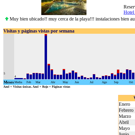
Reser
Hotel
Muy bien ubicado!! muy cerca de la playa!!! instalaciones bien a
Visitas y páginas vistas por semana
5
4
Meses
Media
Feb
Mar
Abr
May
Jun
Jul
Ago
Sep
Oct
Azul
= Visitas únicas.
Azul + Rojo
= Páginas vistas
Enero
Febrero
Marzo
Abril
Mayo
Junio