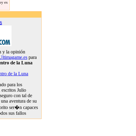
oy es
s
 y la opinión
Ultimagame.es
para
entro de la Luna
ntro de la Luna
do para los
 escritos Julio
seguro con tal de
 una aventura de su
vorito ser�n capaces
odos sus fallos