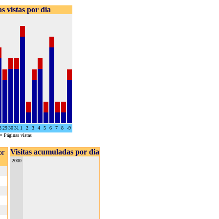
s vistas por dia
8
29
30
31
1
2
3
4
5
6
7
8
-9
= Páginas vistas
Visitas acumuladas por dia
or
2000