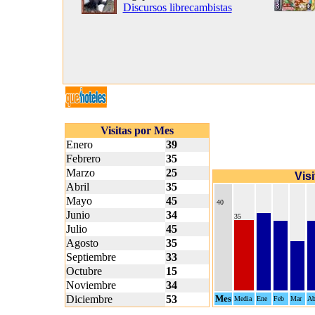
Discursos librecambistas
Visitas por Mes
Enero
39
Febrero
35
Marzo
25
Vis
Abril
35
Mayo
45
40
Junio
34
35
Julio
45
Agosto
35
Septiembre
33
Octubre
15
Noviembre
34
Diciembre
53
Mes
Media
Ene
Feb
Mar
Ab