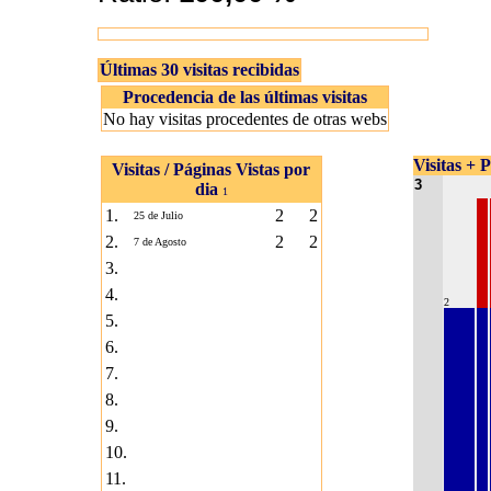
Últimas 30 visitas recibidas
Procedencia de las últimas visitas
No hay visitas procedentes de otras webs
Visitas + P
Visitas / Páginas Vistas por
3
dia
1
1.
2
2
25 de Julio
2.
2
2
7 de Agosto
3.
4.
2
5.
6.
7.
8.
9.
10.
11.