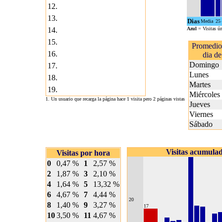
12.
13.
Dias
Media
25
14.
Azul
= Visitas ú
15.
Promedio 
16.
dia de
Domingo
17.
Lunes
18.
Martes
19.
Miércoles
1. Un usuario que recarga la página hace 1 visita pero 2 páginas vistas
Jueves
Viernes
Sábado
Visitas acumula
Visitas por hora
0
0,47 %
1
2,57 %
2
1,87 %
3
2,10 %
4
1,64 %
5
13,32 %
6
4,67 %
7
4,44 %
20
8
1,40 %
9
3,27 %
17
10
3,50 %
11
4,67 %