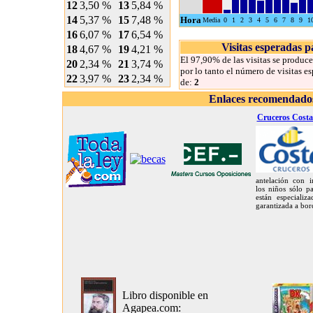
12
3,50 %
13
5,84 %
14
5,37 %
15
7,48 %
Hora
Media
0
1
2
3
4
5
6
7
8
9
1
16
6,07 %
17
6,54 %
Visitas esperadas 
18
4,67 %
19
4,21 %
El 97,90% de las visitas se produce
20
2,34 %
21
3,74 %
por lo tanto el número de visitas e
22
3,97 %
23
2,34 %
de:
2
Enlaces recomendado
Cruceros Costa
antelación con i
los niños sólo pa
están especializ
garantizada a bor
Libro disponible en
Agapea.com: