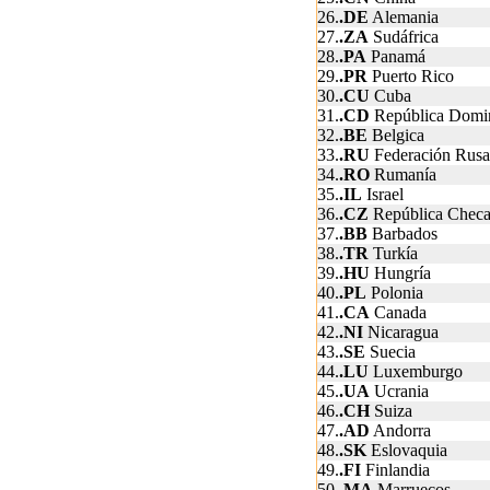
26.
.DE
Alemania
27.
.ZA
Sudáfrica
28.
.PA
Panamá
29.
.PR
Puerto Rico
30.
.CU
Cuba
31.
.CD
República Domi
32.
.BE
Belgica
33.
.RU
Federación Rusa
34.
.RO
Rumanía
35.
.IL
Israel
36.
.CZ
República Chec
37.
.BB
Barbados
38.
.TR
Turkía
39.
.HU
Hungría
40.
.PL
Polonia
41.
.CA
Canada
42.
.NI
Nicaragua
43.
.SE
Suecia
44.
.LU
Luxemburgo
45.
.UA
Ucrania
46.
.CH
Suiza
47.
.AD
Andorra
48.
.SK
Eslovaquia
49.
.FI
Finlandia
50.
.MA
Marruecos