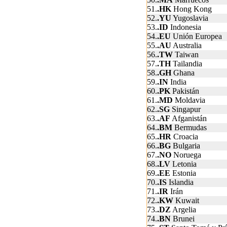
51.
.HK
Hong Kong
52.
.YU
Yugoslavia
53.
.ID
Indonesia
54.
.EU
Unión Europea
55.
.AU
Australia
56.
.TW
Taiwan
57.
.TH
Tailandia
58.
.GH
Ghana
59.
.IN
India
60.
.PK
Pakistán
61.
.MD
Moldavia
62.
.SG
Singapur
63.
.AF
Afganistán
64.
.BM
Bermudas
65.
.HR
Croacia
66.
.BG
Bulgaria
67.
.NO
Noruega
68.
.LV
Letonia
69.
.EE
Estonia
70.
.IS
Islandia
71.
.IR
Irán
72.
.KW
Kuwait
73.
.DZ
Argelia
74.
.BN
Brunei