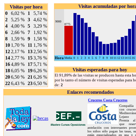
Visitas acumuladas por hor
Visitas por hora
0
6,02 %
1
5,74 %
2
5,25 %
3
4,62 %
9000
8775
4
4,00 %
5
3,29 %
6
2,66 %
7
1,92 %
8
1,59 %
9
1,58 %
10
1,70 %
11
1,76 %
12
2,17 %
13
2,56 %
14
2,77 %
15
3,76 %
Hora
Media
0
1
2
3
4
5
6
7
8
9
10
11
12
13
14
15
16
16
4,89 %
17
5,71 %
Visitas esperadas para hoy
18
6,05 %
19
6,26 %
El 91,89% de las visitas se producen hasta esta ho
20
6,50 %
21
6,26 %
por lo tanto el número de visitas esperadas para h
22
6,43 %
23
6,50 %
de:
2
Enlaces recomendados
Cruceros Costa Cruceros
Compañía 
con crucer
Mediterrán
Lejano O
Premia al
que rese
antelación con interesantes prom
los niños sólo pagan las tasas, s
están especializados en spa y d