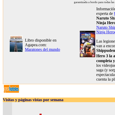
garantizada a bordo para todas las
Información
experta de
Naruto Sh
Ninja Hero
Naruto Shi
Ninja Hero
Libro disponible en
Las legione
Agapea.com:
van a enco
Maratones del mundo
Shippuden
Hero 3 la
completa y
los videoju
saga (y so
espectacula
cuenta la p
Visitas y páginas vistas por semana