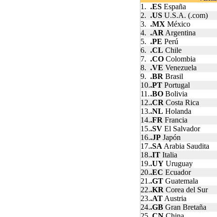
1.
.ES
España
2.
.US
U.S.A. (.com)
3.
.MX
México
4.
.AR
Argentina
5.
.PE
Perú
6.
.CL
Chile
7.
.CO
Colombia
8.
.VE
Venezuela
9.
.BR
Brasil
10.
.PT
Portugal
11.
.BO
Bolivia
12.
.CR
Costa Rica
13.
.NL
Holanda
14.
.FR
Francia
15.
.SV
El Salvador
16.
.JP
Japón
17.
.SA
Arabia Saudita
18.
.IT
Italia
19.
.UY
Uruguay
20.
.EC
Ecuador
21.
.GT
Guatemala
22.
.KR
Corea del Sur
23.
.AT
Austria
24.
.GB
Gran Bretaña
25.
.CN
China