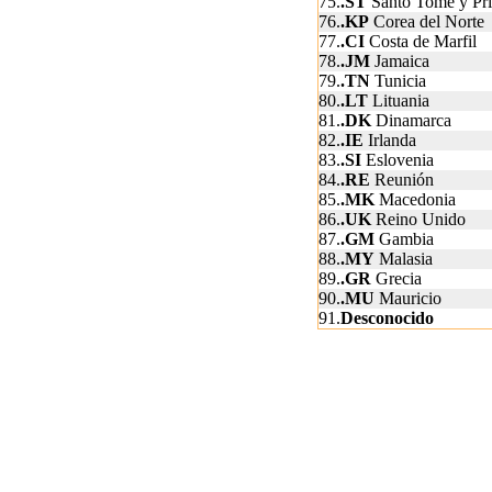
75.
.ST
Santo Tomé y Prí
76.
.KP
Corea del Norte
77.
.CI
Costa de Marfil
78.
.JM
Jamaica
79.
.TN
Tunicia
80.
.LT
Lituania
81.
.DK
Dinamarca
82.
.IE
Irlanda
83.
.SI
Eslovenia
84.
.RE
Reunión
85.
.MK
Macedonia
86.
.UK
Reino Unido
87.
.GM
Gambia
88.
.MY
Malasia
89.
.GR
Grecia
90.
.MU
Mauricio
91.
Desconocido