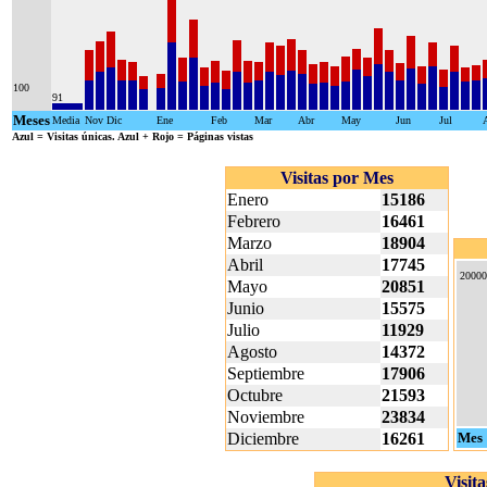
100
91
Meses
Media
Nov
Dic
Ene
Feb
Mar
Abr
May
Jun
Jul
Azul
= Visitas únicas.
Azul + Rojo
= Páginas vistas
Visitas por Mes
Enero
15186
Febrero
16461
Marzo
18904
Abril
17745
20000
Mayo
20851
Junio
15575
Julio
11929
Agosto
14372
Septiembre
17906
Octubre
21593
Noviembre
23834
Diciembre
16261
Mes
Visit