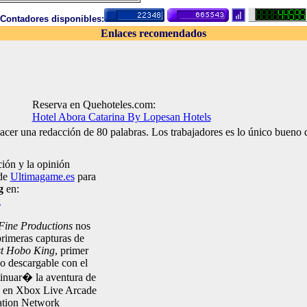
Contadores disponibles:
Enlaces recomendados
Reserva en Quehoteles.com:
Hotel Abora Catarina By Lopesan Hotels
cer una redacción de 80 palabras. Los trabajadores es lo único bueno q
ión y la opinión
 de
Ultimagame.es
para
g
en:
g
Fine Productions
nos
 primeras capturas de
st Hobo King
, primer
o descargable con el
inuar� la aventura de
en Xbox Live Arcade
ation Network