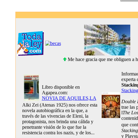
Me hace gracia que me obliguen a ha
Informac
experta
Stackin
Libro disponible en
Stackin
Agapea.com:
NOVIA DE AQUILES,LA
Double 
Alki Zei (Atenas 1925) nos ofrece esta
trae las
novela autobiográfica en la que, a
l
The Lo
través de las vivencias de Eleni, la
contenid
protagonista, nos brinda una cálida y
que cont
penetrante visión de lo que fue la
Stacking
resistencia contra los nazis, y de los...
y Playst