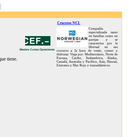
Cruceros NCL
Compañía
especializada tanto
en familias como en
parejas y se
caracteriza por la
libertad en sus
cruceros a la hora de vestir, comer y
disfrutar. Viaja por: Mediterráneo, Norte de
Europa, Caribe, Sudamérica, Alaska,
ue tiene.
Canadá, Australia y Pacífico, Asia, Hawaii,
Emiratos y Mar Rojo y transatlánticos.