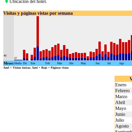
Ubicación del hotel.
Visitas y páginas vistas por semana
40
37
Meses
Media
Dic
Ene
Feb
Mar
Abr
May
Jun
Jul
Ago
Azul
= Visitas únicas.
Azul + Rojo
= Páginas vistas
V
Enero
Febrero
Marzo
Abril
Mayo
Junio
Julio
Agosto
Septiemb