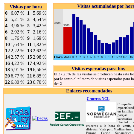
Visitas acumuladas por hor
Visitas por hora
0
6,07 %
1
5,69 %
2
5,21 %
3
4,54 %
6000
4
3,96 %
5
3,42 %
5989
6
2,92 %
7
2,16 %
8
1,76 %
9
1,69 %
10
1,63 %
11
1,82 %
12
2,22 %
13
2,62 %
14
2,57 %
15
2,98 %
Hora
Media
0
1
2
3
4
5
6
7
8
9
10
11
12
13
14
15
16
16
4,22 %
17
4,92 %
Visitas esperadas para hoy
18
5,91 %
19
6,56 %
El 37,23% de las visitas se producen hasta esta ho
20
6,77 %
21
6,85 %
por lo tanto el número de visitas esperadas para h
22
6,80 %
23
6,70 %
de:
2
Enlaces recomendados
Cruceros NCL
Compañía
especializa
en familias
pareja
caracteriz
libertad
cruceros a la hora de vestir,
disfrutar. Viaja por: Mediterráneo,
Europa, Caribe, Sudamérica, 