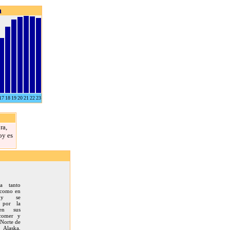
a
17
18
19
20
21
22
23
ra,
oy es
da tanto
 como en
s y se
a por la
 en sus
 comer y
 Norte de
Alaska,