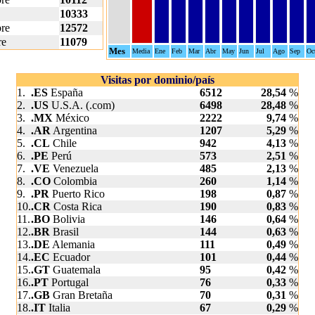
10333
re
12572
re
11079
Mes
Media
Ene
Feb
Mar
Abr
May
Jun
Jul
Ago
Sep
Oc
Visitas por dominio/país
1.
.ES
España
6512
28,54
%
2.
.US
U.S.A. (.com)
6498
28,48
%
3.
.MX
México
2222
9,74
%
4.
.AR
Argentina
1207
5,29
%
5.
.CL
Chile
942
4,13
%
6.
.PE
Perú
573
2,51
%
7.
.VE
Venezuela
485
2,13
%
8.
.CO
Colombia
260
1,14
%
9.
.PR
Puerto Rico
198
0,87
%
10.
.CR
Costa Rica
190
0,83
%
11.
.BO
Bolivia
146
0,64
%
12.
.BR
Brasil
144
0,63
%
13.
.DE
Alemania
111
0,49
%
14.
.EC
Ecuador
101
0,44
%
15.
.GT
Guatemala
95
0,42
%
16.
.PT
Portugal
76
0,33
%
17.
.GB
Gran Bretaña
70
0,31
%
18.
.IT
Italia
67
0,29
%