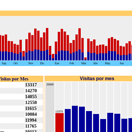
Sep
Oct
Nov
Dic
Ene
Feb
Mar
Abr
May
Jun
Visitas por mes
isitas por Mes
13317
20000
14270
14055
12558
11615
11979
10084
11994
11765
re
10112