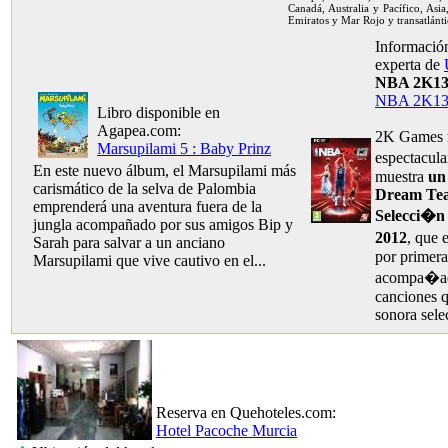
Canadá, Australia y Pacífico, Asia
Emiratos y Mar Rojo y transatlánti
Información
experta de
NBA 2K1
NBA 2K1
Libro disponible en
Agapea.com:
2K Games n
Marsupilami 5 : Baby Prinz
espectacul
En este nuevo álbum, el Marsupilami más
muestra
un 
carismático de la selva de Palombia
Dream Tea
emprenderá una aventura fuera de la
Selecci�n
jungla acompañado por sus amigos Bip y
2012
, que 
Sarah para salvar a un anciano
por primera
Marsupilami que vive cautivo en el...
acompa�ado
canciones 
sonora sele
Reserva en Quehoteles.com:
Hotel Pacoche Murcia