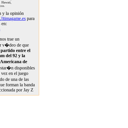
, Hawaii,
cos.
 y la opinión
Ultimagame.es
para
3
en:
3
os trae un
ar v�deo de
que
partido entre el
m del 92 y la
 Americana de
estar�n disponibles
 vez en el juego
 de una de las
que forman la banda
ccionada por Jay Z