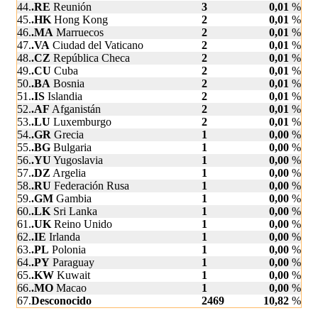
44.
.RE
Reunión
3
0,01
%
45.
.HK
Hong Kong
2
0,01
%
46.
.MA
Marruecos
2
0,01
%
47.
.VA
Ciudad del Vaticano
2
0,01
%
48.
.CZ
República Checa
2
0,01
%
49.
.CU
Cuba
2
0,01
%
50.
.BA
Bosnia
2
0,01
%
51.
.IS
Islandia
2
0,01
%
52.
.AF
Afganistán
2
0,01
%
53.
.LU
Luxemburgo
2
0,01
%
54.
.GR
Grecia
1
0,00
%
55.
.BG
Bulgaria
1
0,00
%
56.
.YU
Yugoslavia
1
0,00
%
57.
.DZ
Argelia
1
0,00
%
58.
.RU
Federación Rusa
1
0,00
%
59.
.GM
Gambia
1
0,00
%
60.
.LK
Sri Lanka
1
0,00
%
61.
.UK
Reino Unido
1
0,00
%
62.
.IE
Irlanda
1
0,00
%
63.
.PL
Polonia
1
0,00
%
64.
.PY
Paraguay
1
0,00
%
65.
.KW
Kuwait
1
0,00
%
66.
.MO
Macao
1
0,00
%
67.
Desconocido
2469
10,82
%