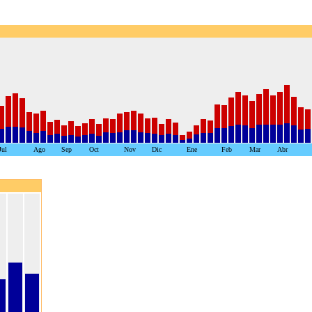
Jul
Ago
Sep
Oct
Nov
Dic
Ene
Feb
Mar
Abr